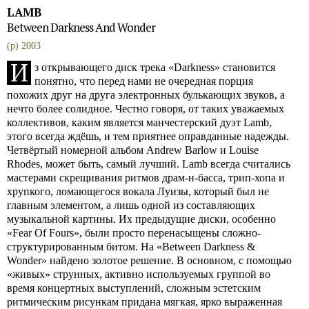
LAMB
Between Darkness And Wonder
(p) 2003
И
з открывающего диск трека «Darkness» становится
понятно, что перед нами не очередная порция
похожих друг на друга электронных булькающих звуков, а
нечто более солидное. Честно говоря, от таких уважаемых
коллективов, каким является манчестерский дуэт Lamb,
этого всегда ждёшь, и тем приятнее оправданные надежды.
Четвёртый номерной альбом Andrew Barlow и Louise
Rhodes, может быть, самый лучший. Lamb всегда считались
мастерами скрещивания ритмов драм-н-басса, трип-хопа и
хрупкого, ломающегося вокала Луизы, который был не
главным элементом, а лишь одной из составляющих
музыкальной картины. Их предыдущие диски, особенно
«Fear Of Fours», были просто перенасыщены сложно-
структурированным битом. На «Between Darkness &
Wonder» найдено золотое решение. В основном, с помощью
«живых» струнных, активно используемых группой во
время концертных выступлений, сложным эстетским
ритмическим рисункам придана мягкая, ярко выраженная