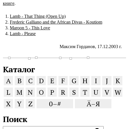
книге
.
Lamb - That Thing (Open Up)
Frederic Galliano and the African Divas - Koutiom
Maroon 5 - This Love
Lamb - Please
Максим Горданов, 17.12.2003 г.
Каталог
A
B
C
D
E
F
G
H
I
J
K
L
M
N
O
P
R
S
T
U
V
W
X
Y
Z
0–#
Ä–Я
Поиск