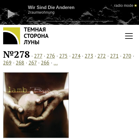
radio mode
Wir Sind Die Anderen
2raumwohnung
№278
·
277
·
276
·
275
·
274
·
273
·
272
·
271
·
270
·
269
·
268
·
267
·
266
·
…