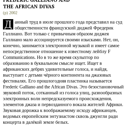
THE AFRICAN DIVAS
(p) 2002
Д
анный труд в июле прошлого года представил на суд
общественности французский диджей Фредерик
Галлиано. Вот только с привычным образом диджея
Галлиано мало ассоциируется своими изысками. Нет, он,
конечно, занимается электронной музыкой и имеет самое
непосредственное отношение к известному лейблу F
Communications. Но в то же время скульптор по
образованию в буквальном смысле ищет. Ищет в
африканских дебрях удивительные голоса, и найдя,
выступает с детьми чёрного континента на джазовых
фестивалях. Его прошлогодняя пластинка называется
Frederic Galliano and the African Divas. Это безостановочный
звуковой поток, сотканный из голоса улиц, разнообразных
электронных волн непредсказуемого происхождения,
элементов джаза и первозданного вокала жителей Африки.
Звуковая дорожка к воображаемому исходу африканцев,
ведомых европейским энтузиастом сквозь джунгли ради
концерта в далёкой земле белых.