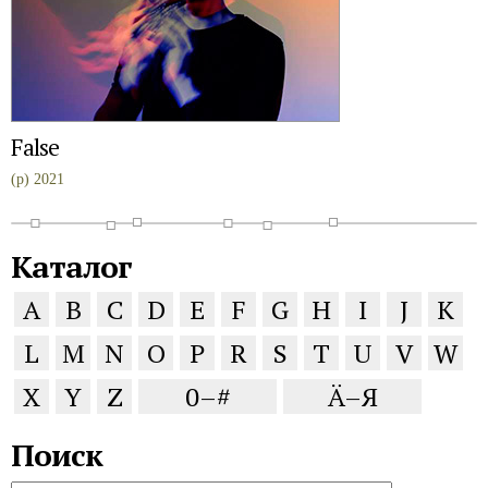
False
(p) 2021
Каталог
A
B
C
D
E
F
G
H
I
J
K
L
M
N
O
P
R
S
T
U
V
W
X
Y
Z
0–#
Ä–Я
Поиск