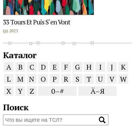
33 Tours Et Puis S`en Vont
(p) 2023
Каталог
A
B
C
D
E
F
G
H
I
J
K
L
M
N
O
P
R
S
T
U
V
W
X
Y
Z
0–#
Ä–Я
Поиск