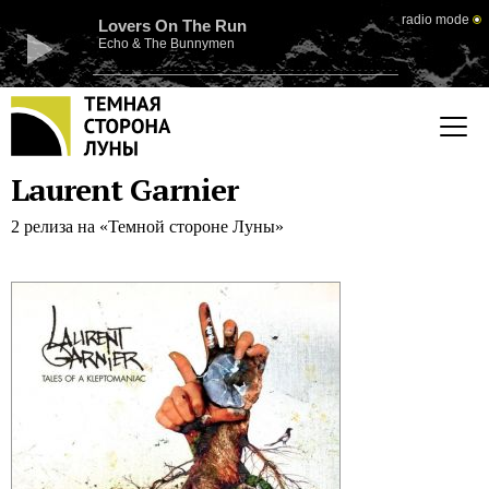
radio mode
Lovers On The Run
Echo & The Bunnymen
Laurent Garnier
2 релиза на «Темной стороне Луны»