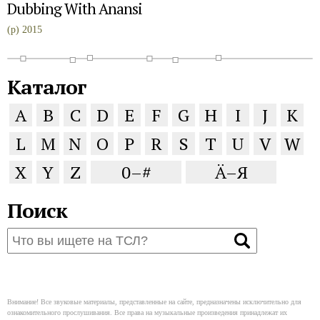
Dubbing With Anansi
(p) 2015
Каталог
A
B
C
D
E
F
G
H
I
J
K
L
M
N
O
P
R
S
T
U
V
W
X
Y
Z
0–#
Ä–Я
Поиск
Внимание! Все звуковые материалы, представленные на сайте, предназначены исключительно для
ознакомительного прослушивания. Все права на музыкальные произведения принадлежат их