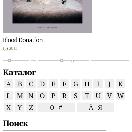
Blood Donation
(p) 2013
Каталог
A
B
C
D
E
F
G
H
I
J
K
L
M
N
O
P
R
S
T
U
V
W
X
Y
Z
0–#
Ä–Я
Поиск