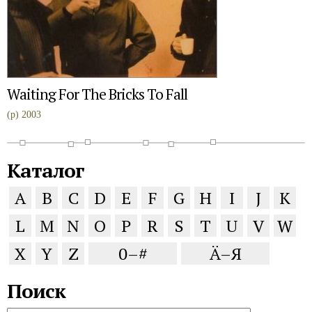
Waiting For The Bricks To Fall
(p) 2003
Каталог
A
B
C
D
E
F
G
H
I
J
K
L
M
N
O
P
R
S
T
U
V
W
X
Y
Z
0–#
Ä–Я
Поиск