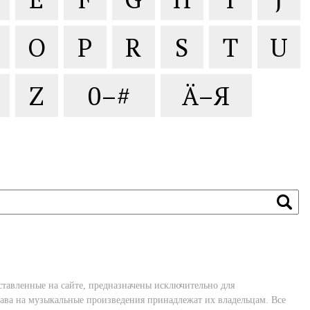
O
P
R
S
T
U
Z
0–#
Ä–Я
ставленные на сайте, предназначены исключительно для
ава на музыкальные произведения принадлежат их владельцам. Все