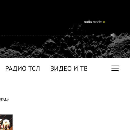
radio mode
РАДИО ТСЛ
ВИДЕО И ТВ
уны»