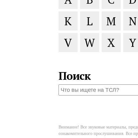
K
L
M
N
V
W
X
Y
Поиск
Внимание! Все звуковые материалы, пред
ознакомительного прослушивания. Все пр