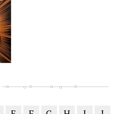
E
F
G
H
I
J