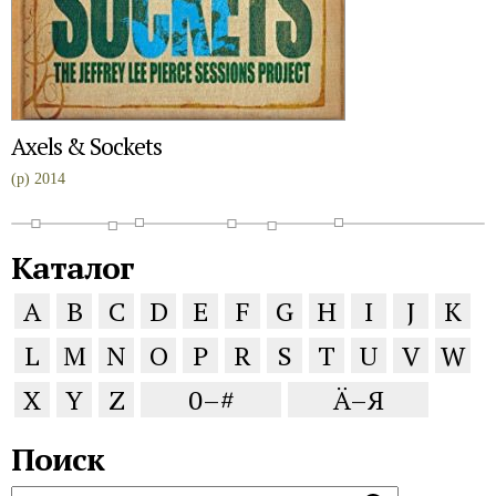
Axels & Sockets
(p) 2014
Каталог
A
B
C
D
E
F
G
H
I
J
K
L
M
N
O
P
R
S
T
U
V
W
X
Y
Z
0–#
Ä–Я
Поиск