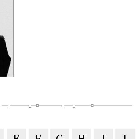
E
F
G
H
I
J