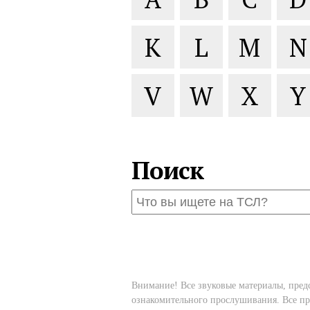
K
L
M
N
V
W
X
Y
Поиск
Внимание! Все звуковые материалы, пред
ознакомительного прослушивания. Все пр