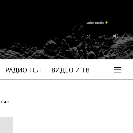
radio mode
РАДИО ТСЛ
ВИДЕО И ТВ
уны»