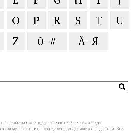
O
P
R
S
T
U
Z
0–#
Ä–Я
ставленные на сайте, предназначены исключительно для
ава на музыкальные произведения принадлежат их владельцам. Все