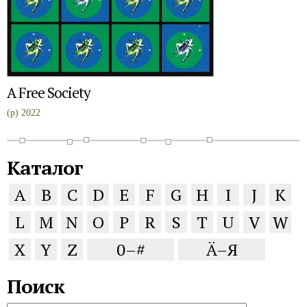
A Free Society
(p) 2022
Каталог
A
B
C
D
E
F
G
H
I
J
K
L
M
N
O
P
R
S
T
U
V
W
X
Y
Z
0–#
Ä–Я
Поиск