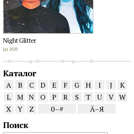
Night Glitter
(p) 2020
Каталог
A
B
C
D
E
F
G
H
I
J
K
L
M
N
O
P
R
S
T
U
V
W
X
Y
Z
0–#
Ä–Я
Поиск