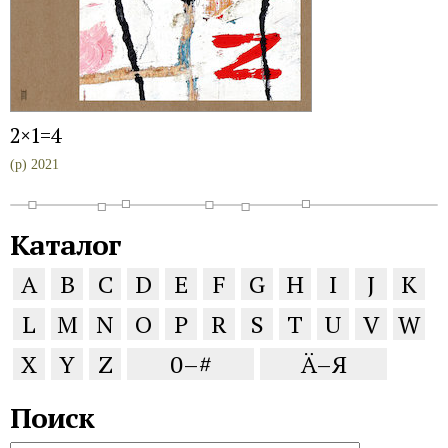
2×1=4
(p) 2021
Каталог
A
B
C
D
E
F
G
H
I
J
K
L
M
N
O
P
R
S
T
U
V
W
X
Y
Z
0–#
Ä–Я
Поиск