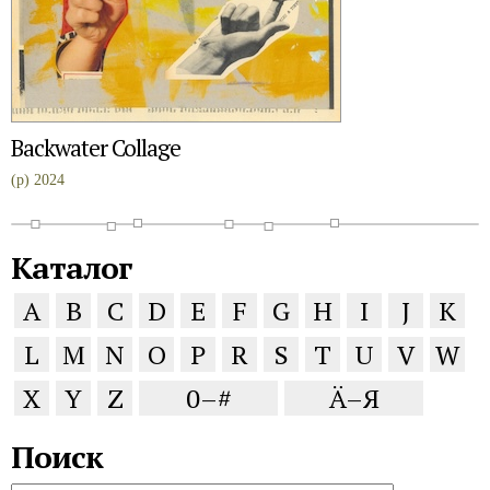
Backwater Collage
(p) 2024
Каталог
A
B
C
D
E
F
G
H
I
J
K
L
M
N
O
P
R
S
T
U
V
W
X
Y
Z
0–#
Ä–Я
Поиск