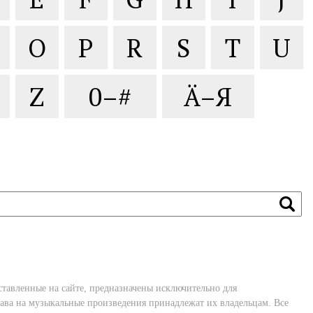
O
P
R
S
T
U
Z
0–#
Ä–Я
ставленные на сайте, предназначены исключительно для
ава на музыкальные произведения принадлежат их владельцам. Все