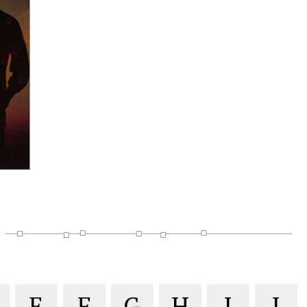
E
F
G
H
I
J