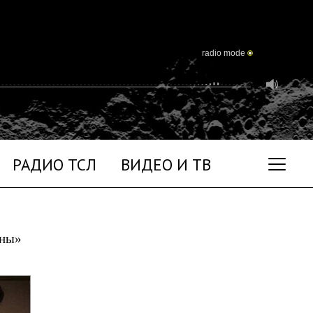
radio mode
РАДИО ТСЛ
ВИДЕО И ТВ
уны»