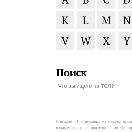
K
L
M
N
V
W
X
Y
Поиск
Внимание! Все звуковые материалы, пред
ознакомительного прослушивания. Все пр