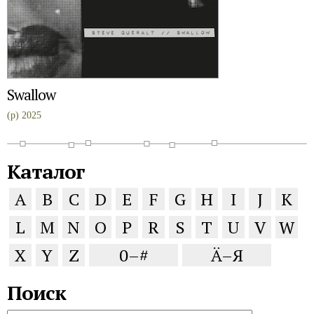
Swallow
(p) 2025
Каталог
A
B
C
D
E
F
G
H
I
J
K
L
M
N
O
P
R
S
T
U
V
W
X
Y
Z
0–#
Ä–Я
Поиск