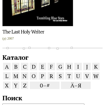
The Last Holy Writer
(p) 2007
Каталог
A
B
C
D
E
F
G
H
I
J
K
L
M
N
O
P
R
S
T
U
V
W
X
Y
Z
0–#
Ä–Я
Поиск