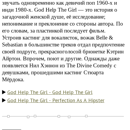
звучать одновременно как девичий поп 1960-х и
инди 1980-х. God Help The Girl — это история о
загадочной женской душе, её исследование;
непонимание и преклонение со стороны автора. По
его словам, за пластинкой последует фильм.
Устроив кастинг для вокалисток, вожак Belle &
Sebastian в большинстве треков отдал предпочтение
своей подруге, прекрасноголосой брюнетке Кэтрин
Айртон. Впрочем, поют и другие. Однажды даже
появляется Нил Хэннон из The Divine Comedy с
девушками, прошедшими кастинг Стюарта
Мёрдока.
God Help The Girl - God Help The Girl
God Help The Girl - Perfection As A Hipster