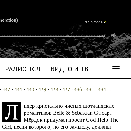
neration)
radio mode
РАДИО ТСЛ
ВИДЕО И ТВ
·
442
·
441
·
440
·
439
·
438
·
437
·
436
·
435
·
434
·
…
Л
идер кристально чистых шотландских
романтиков Belle & Sebastian Стюарт
Мёрдок придумал проект God Help The
Girl, песни которого, по его замыслу, должны