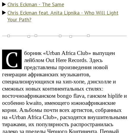
Chris Eckman - The Same
Chris Eckman feat. Anita Lipnika - Who Will Light
Your Path?
C
борник «Urban Africa Club» выпущен
лейблом Out Here Records. Здесь
представлены произведения новой
генерации африканских музыкантов,
специализирующихся на хип-хопе, дэнсхолле и
смежных новых континентальных стилях:
восточноафриканском bongo flava, ганском hiplife и
особенно kwaito, имеющего южноафриканские
корни. Альбомы почти всех артистов, собранных
на «Urban Africa Club», расходятся внушительными
тиражами, их популярность распространилась
далеко за пределы Черного Континента. Первый