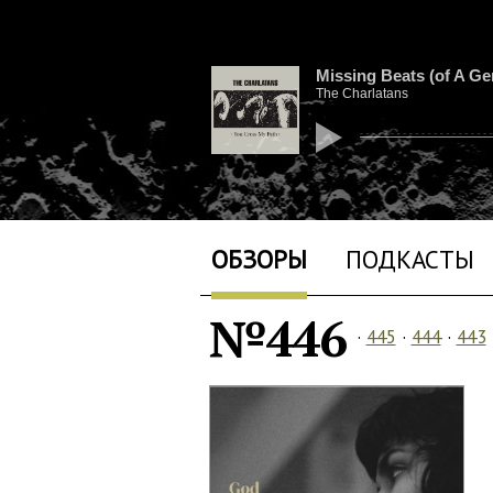
Missing Beats (of A Ge
The Charlatans
ОБЗОРЫ
ПОДКАСТЫ
№446
·
445
·
444
·
443