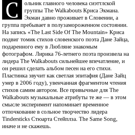
C
ольник главного человека сиэттлской
группы The Walkabouts Криса Экмана.
Экман давно проживает в Словении, а
группа пребывает в полузамороженном состоянии.
На запись «The Last Side Of The Mountain» Криса
подвиг томик стихов словенского поэта Дане Зайца,
подаренного ему в Любляне знакомым
фотографом. Лирика 76-летнего поэта произвела на
лидера The Walkabouts сильнейшее впечатление, и
он решил сделать альбом песен на его стихи.
Пластинка звучит как светлая эпитафия (Дане Зайц
умер в 2006 году), увенчанная фрагментом чтения
стихов самим автором. Все привычные для The
Walkabouts музыкальные атрибуты те же — в этом
смысле эксперимент напоминает временное
отпочкование в сольное творчество лидера
Tindersticks Стюарта Стейплза. The Same Song,
иначе и не скажешь.