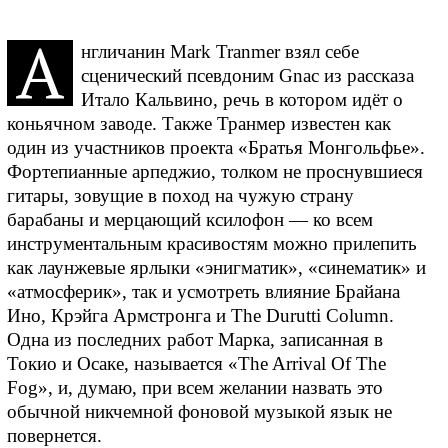
А
нгличанин Mark Tranmer взял себе
сценический псевдоним Gnac из рассказа
Итало Кальвино, речь в котором идёт о
коньячном заводе. Также Транмер известен как
один из участников проекта «Братья Монгольфье».
Фортепианные арпеджио, толком не проснувшиеся
гитары, зовущие в поход на чужую страну
барабаны и мерцающий ксилофон — ко всем
инструментальным красивостям можно прилепить
как лаунжевые ярлыки «энигматик», «синематик» и
«атмосферик», так и усмотреть влияние Брайана
Ино, Крэйга Армстронга и The Durutti Column.
Одна из последних работ Марка, записанная в
Токио и Осаке, называется «The Arrival Of The
Fog», и, думаю, при всем желании назвать это
обычной никчемной фоновой музыкой язык не
повернется.