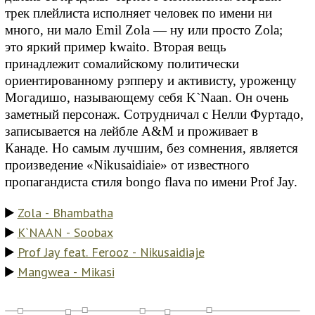
трек плейлиста исполняет человек по имени ни
много, ни мало Emil Zola — ну или просто Zola;
это яркий пример kwaito. Вторая вещь
принадлежит сомалийскому политически
ориентированному рэпперу и активисту, уроженцу
Могадишо, называющему себя K`Naan. Он очень
заметный персонаж. Сотрудничал с Нелли Фуртадо,
записывается на лейбле A&M и проживает в
Канаде. Но самым лучшим, без сомнения, является
произведение «Nikusaidiaie» от известного
пропагандиста стиля bongo flava по имени Prof Jay.
Zola - Bhambatha
K`NAAN - Soobax
Prof Jay feat. Ferooz - Nikusaidiaje
Mangwea - Mikasi