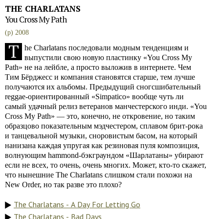
THE CHARLATANS
You Cross My Path
(p) 2008
T
he Charlatans последовали модным тенденциям и
выпустили свою новую пластинку «You Cross My
Path» не на лейбле, а просто выложив в интернете. Чем
Тим Бёрджесс и компания становятся старше, тем лучше
получаются их альбомы. Предыдущий сногсшибательный
reggae-ориентированный «Simpatico» вообще чуть ли
самый удачный релиз ветеранов манчестерского инди. «You
Cross My Path» — это, конечно, не откровение, но таким
образцово показательным мэдчестером, сплавом брит-рока
и танцевальной музыки, сноровистым басом, на который
нанизана каждая упругая как резиновая пуля композиция,
волнующим hammond-бэкграундом «Шарлатаны» убирают
если не всех, то очень, очень многих. Может, кто-то скажет,
что нынешние The Charlatans слишком стали похожи на
New Order, но так разве это плохо?
The Charlatans - A Day For Letting Go
The Charlatans - Bad Days