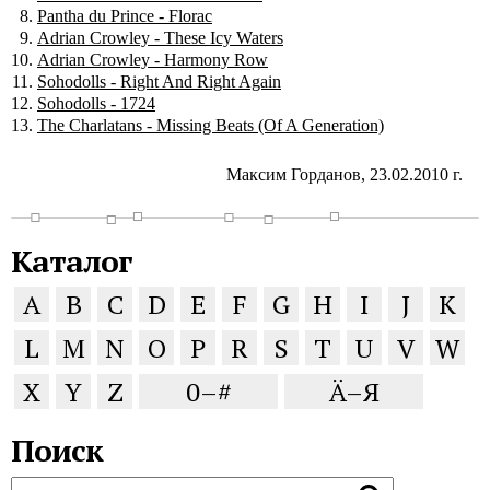
Pantha du Prince - Florac
Adrian Crowley - These Icy Waters
Adrian Crowley - Harmony Row
Sohodolls - Right And Right Again
Sohodolls - 1724
The Charlatans - Missing Beats (Of A Generation)
Максим Горданов, 23.02.2010 г.
Каталог
A
B
C
D
E
F
G
H
I
J
K
L
M
N
O
P
R
S
T
U
V
W
X
Y
Z
0–#
Ä–Я
Поиск