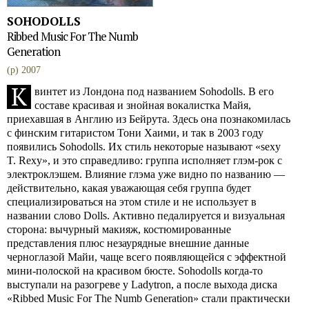
SOHODOLLS
Ribbed Music For The Numb
Generation
(p) 2007
К
винтет из Лондона под названием Sohodolls. В его
составе красивая и знойная вокалистка Майя,
приехавшая в Англию из Бейрута. Здесь она познакомилась
с финским гитаристом Тони Хаими, и так в 2003 году
появились Sohodolls. Их стиль некоторые называют «sexy
T. Rexy», и это справедливо: группа исполняет глэм-рок с
электроклэшем. Влияние глэма уже видно по названию —
действительно, какая уважающая себя группа будет
специализироваться на этом стиле и не использует в
названии слово Dolls. Активно педалируется и визуальная
сторона: вычурный макияж, костюмированные
представления плюс незаурядные внешние данные
черноглазой Майи, чаще всего появляющейся с эффектной
мини-полоской на красивом бюсте. Sohodolls когда-то
выступали на разогреве у Ladytron, а после выхода диска
«Ribbed Music For The Numb Generation» стали практически