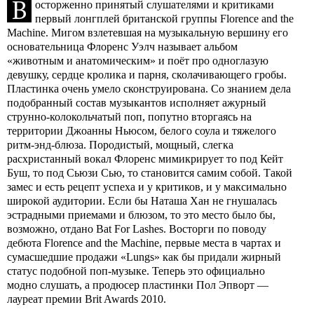
B
осторженно принятый слушателями и критиками
первый лонгплей британской группы Florence and the
Machine. Мигом взлетевшая на музыкальную вершину его
основательница Флоренс Уэлч называет альбом
«животным и анатомическим» и поёт про одноглазую
девушку, сердце кролика и парня, сколачивающего гробы.
Пластинка очень умело сконструирована. Со знанием дела
подобранный состав музыкантов исполняет ажурный
струнно-колокольчатый поп, попутно вторгаясь на
территории Джоанны Ньюсом, белого соула и тяжелого
ритм-энд-блюза. Породистый, мощный, слегка
расхристанный вокал Флоренс мимикрирует то под Кейт
Буш, то под Сьюзи Сью, то становится самим собой. Такой
замес и есть рецепт успеха и у критиков, и у максимально
широкой аудитории. Если бы Наташа Хан не гнушалась
эстрадными приемами и блюзом, то это место было бы,
возможно, отдано Bat For Lashes. Восторги по поводу
дебюта Florence and the Machine, первые места в чартах и
сумасшедшие продажи «Lungs» как бы придали жирный
статус подобной поп-музыке. Теперь это официально
модно слушать, а продюсер пластинки Пол Эпворт —
лауреат премии Brit Awards 2010.