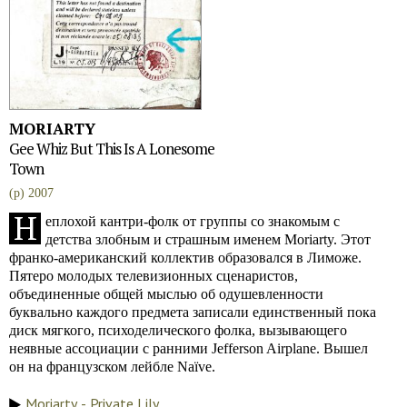
MORIARTY
Gee Whiz But This Is A Lonesome
Town
(p) 2007
Н
еплохой кантри-фолк от группы со знакомым с
детства злобным и страшным именем Moriarty. Этот
франко-американский коллектив образовался в Лиможе.
Пятеро молодых телевизионных сценаристов,
объединенные общей мыслью об одушевленности
буквально каждого предмета записали единственный пока
диск мягкого, психоделического фолка, вызывающего
неявные ассоциации с ранними Jefferson Airplane. Вышел
он на французском лейбле Naïve.
Moriarty - Private Lily