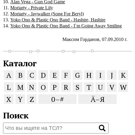
Alan Vega - Gun God Game
Moriarty - Private Lily
Moriarty - Jaywalker (Song For Beryl)
Yoko Ono & Plastic Ono Band - Hashire, Hashire
Yoko Ono & Plastic Ono Band - I`m Going Away Smiling
Максим Горданов, 07.09.2010 г.
Каталог
A
B
C
D
E
F
G
H
I
J
K
L
M
N
O
P
R
S
T
U
V
W
X
Y
Z
0–#
Ä–Я
Поиск