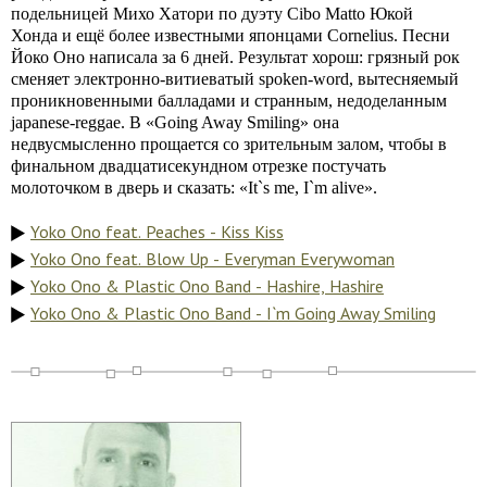
подельницей Михо Хатори по дуэту Cibo Matto Юкой
Хонда и ещё более известными японцами Cornelius. Песни
Йоко Оно написала за 6 дней. Результат хорош: грязный рок
сменяет электронно-витиеватый spoken-word, вытесняемый
проникновенными балладами и странным, недоделанным
japanese-reggae. В «Going Away Smiling» она
недвусмысленно прощается со зрительным залом, чтобы в
финальном двадцатисекундном отрезке постучать
молоточком в дверь и сказать: «It`s me, I`m alive».
Yoko Ono feat. Peaches - Kiss Kiss
Yoko Ono feat. Blow Up - Everyman Everywoman
Yoko Ono & Plastic Ono Band - Hashire, Hashire
Yoko Ono & Plastic Ono Band - I`m Going Away Smiling