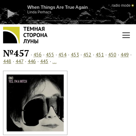
radio mode
When Things Are True Again
Linda Perhacs
№457
·
456
·
455
·
454
·
453
·
452
·
451
·
450
·
449
·
448
·
447
·
446
·
445
·
…