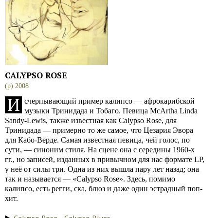
CALYPSO ROSE
(p) 2008
И
счерпывающий пример калипсо — афрокарибской
музыки Тринидада и Тобаго. Певица McArtha Linda
Sandy-Lewis, также известная как Calypso Rose, для
Тринидада — примерно то же самое, что Цезария Эвора
для Кабо-Верде. Самая известная певица, чей голос, по
сути, — синоним стиля. На сцене она с середины 1960-х
гг., но записей, изданных в привычном для нас формате LP,
у неё от силы три. Одна из них вышла пару лет назад; она
так и называется — «Calypso Rose». Здесь, помимо
калипсо, есть регги, ска, блюз и даже один эстрадный поп-
хит.