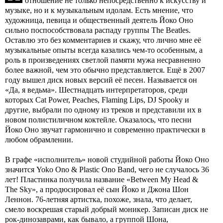
отношение не только непосредственно к искусству и
музыке, но и к музыкальным идолам. Есть мнение, что
художница, певица и общественный деятель Йоко Оно
сильно поспособствовала распаду группы The Beatles.
Оставлю это без комментариев и скажу, что лично мне её
музыкальные опыты всегда казались чем-то особенным, а
роль в произведениях светлой памяти мужа несравненно
более важной, чем это обычно представляется. Ещё в 2007
году вышел диск новых версий её песен. Называется он
«Да, я ведьма». Шестнадцать интерпретаторов, среди
которых Cat Power, Peaches, Flaming Lips, DJ Spooky и
другие, выбрали по одному из треков и представили их в
новом полистиличном коктейле. Оказалось, что песни
Йоко Оно звучат гармонично и современно практически в
любом обрамлении.
В графе «исполнитель» новой студийной работы Йоко Оно
значится Yoko Ono & Plastic Ono Band, чего не случалось 36
лет! Пластинка получила название «Between My Head &
The Sky», а продюсировал её сын Йоко и Джона Шон
Леннон. 76-летняя артистка, похоже, знала, что делает,
смело воскрешая старый добрый моникер. Записан диск не
рок-динозаврами, как бывало, а группой Шона,