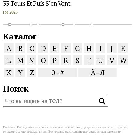
33 Tours Et Puis S`en Vont
(p) 2023
Каталог
A
B
C
D
E
F
G
H
I
J
K
L
M
N
O
P
R
S
T
U
V
W
X
Y
Z
0–#
Ä–Я
Поиск
Внимание! Все звуковые материалы, представленные на сайте, предназначены исключительно для
ознакомительного прослушивания. Все права на музыкальные произведения принадлежат их