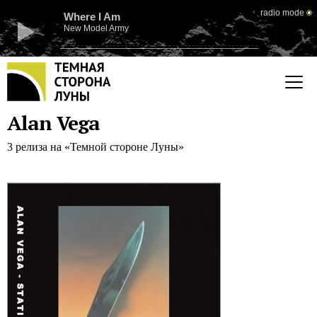
radio mode
Where I Am
New Model Army
Alan Vega
3 релиза на «Темной стороне Луны»