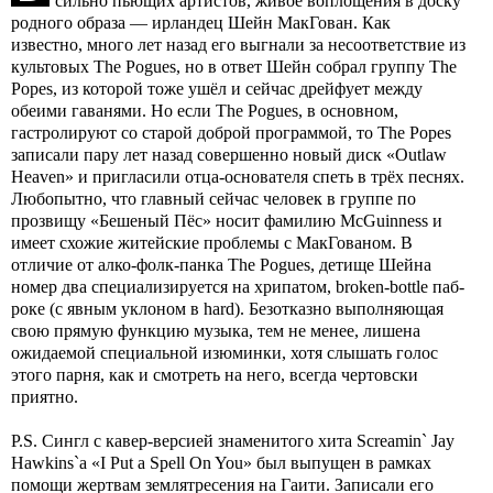
сильно пьющих артистов, живое воплощения в доску
родного образа — ирландец Шейн МакГован. Как
известно, много лет назад его выгнали за несоответствие из
культовых The Pogues, но в ответ Шейн собрал группу The
Popes, из которой тоже ушёл и сейчас дрейфует между
обеими гаванями. Но если The Pogues, в основном,
гастролируют со старой доброй программой, то The Popes
записали пару лет назад совершенно новый диск «Outlaw
Heaven» и пригласили отца-основателя спеть в трёх песнях.
Любопытно, что главный сейчас человек в группе по
прозвищу «Бешеный Пёс» носит фамилию McGuinness и
имеет схожие житейские проблемы с МакГованом. В
отличие от алко-фолк-панка The Pogues, детище Шейна
номер два специализируется на хрипатом, broken-bottle паб-
роке (с явным уклоном в hard). Безотказно выполняющая
свою прямую функцию музыка, тем не менее, лишена
ожидаемой специальной изюминки, хотя слышать голос
этого парня, как и смотреть на него, всегда чертовски
приятно.
P.S. Сингл с кавер-версией знаменитого хита Screamin` Jay
Hawkins`а «I Put a Spell On You» был выпущен в рамках
помощи жертвам землятресения на Гаити. Записали его