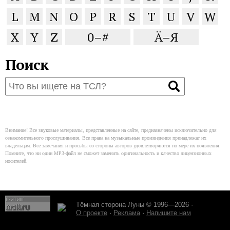
L
M
N
O
P
R
S
T
U
V
W
X
Y
Z
0–#
Ä–Я
Поиск
Внимание! Все звуковые материалы, представленные на сайте, предназначены исключительно для
ознакомительного прослушивания. Все права на музыкальные произведения принадлежат их
владельцам. Все замечания и просьбы со стороны авторов удовлетворяются по мере их появления.
Помните, что ни один MP3-файл не сможет заменить оригинальность и качество лицензионных
носителей.
Тёмная сторона Луны © 1996—2026 ·
О проекте
·
Реклама
·
Напишите нам