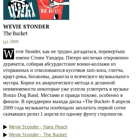
WEVIE STONDER
The Bucket
(p) 2009
W
evie Stonder, как не трудно догадаться, перевертыш
имени Стиви Уандера. Пятеро англичан откровенно
дурачатся, собирая абсурдистские вонки-коллажи из
оторванных и отколовшихся кусочков хип-хопа, глитча,
краут-рока, босановы, джангла и всяческого музыкального
мусора. Корни их анархического метода и деланной
невменяемости некоторые уже успели усмотреть в музыке
Bonzo Dog Band. Местами и правда похоже, особенно в
финале. В преддверии выхода диска «The Bucket» 8 апреля
2009 года музыканты пообещали заплатить первой сотне
скачавших релиз 1 апреля по одному фунту стерлингов.
Wevie Stonder - Hans Peach
Wevie Stonder - The Bucket