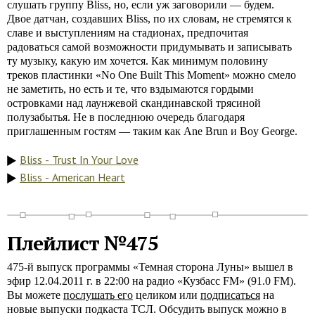
слушать группу Bliss, но, если уж заговорили — будем.
Двое датчан, создавших Bliss, по их словам, не стремятся к
славе и выступлениям на стадионах, предпочитая
радоваться самой возможности придумывать и записывать
ту музыку, какую им хочется. Как минимум половину
треков пластинки «No One Built This Moment» можно смело
не заметить, но есть и те, что вздымаются гордыми
островками над лаунжевой скандинавской трясиной
полузабытья. Не в последнюю очередь благодаря
приглашенным гостям — таким как Ane Brun и Boy George.
Bliss - Trust In Your Love
Bliss - American Heart
Плейлист №475
475-й выпуск программы «Темная сторона Луны» вышел в
эфир 12.04.2011 г. в 22:00 на радио «Кузбасс FM» (91.0 FM).
Вы можете
послушать его
целиком или
подписаться
на
новые выпуски подкаста ТСЛ. Обсудить выпуск можно в