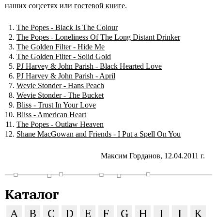
наших соцсетях или
гостевой книге
.
The Popes - Black Is The Colour
The Popes - Loneliness Of The Long Distant Drinker
The Golden Filter - Hide Me
The Golden Filter - Solid Gold
PJ Harvey & John Parish - Black Hearted Love
PJ Harvey & John Parish - April
Wevie Stonder - Hans Peach
Wevie Stonder - The Bucket
Bliss - Trust In Your Love
Bliss - American Heart
The Popes - Outlaw Heaven
Shane MacGowan and Friends - I Put a Spell On You
Максим Горданов, 12.04.2011 г.
Каталог
A
B
C
D
E
F
G
H
I
J
K