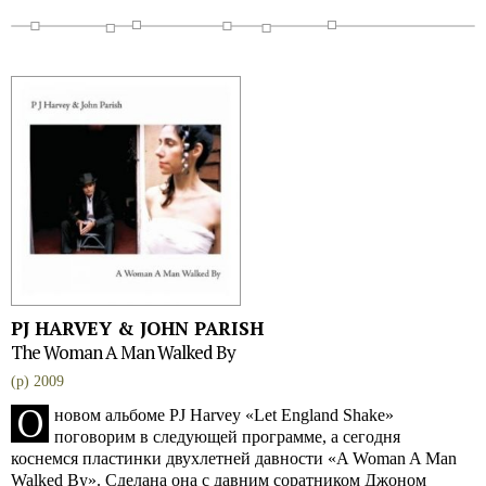
PJ HARVEY & JOHN PARISH
The Woman A Man Walked By
(p) 2009
О
новом альбоме PJ Harvey «Let England Shake»
поговорим в следующей программе, а сегодня
коснемся пластинки двухлетней давности «A Woman A Man
Walked By». Сделана она с давним соратником Джоном