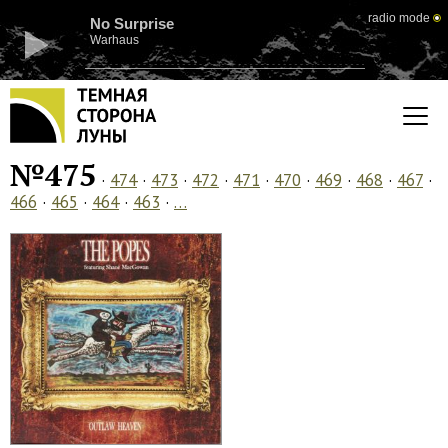
radio mode
No Surprise
Warhaus
№475
·
474
·
473
·
472
·
471
·
470
·
469
·
468
·
467
·
466
·
465
·
464
·
463
·
…