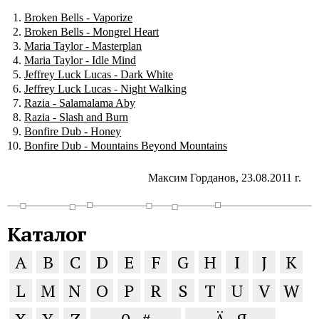
Broken Bells - Vaporize
Broken Bells - Mongrel Heart
Maria Taylor - Masterplan
Maria Taylor - Idle Mind
Jeffrey Luck Lucas - Dark White
Jeffrey Luck Lucas - Night Walking
Razia - Salamalama Aby
Razia - Slash and Burn
Bonfire Dub - Honey
Bonfire Dub - Mountains Beyond Mountains
Максим Горданов, 23.08.2011 г.
Каталог
A
B
C
D
E
F
G
H
I
J
K
L
M
N
O
P
R
S
T
U
V
W