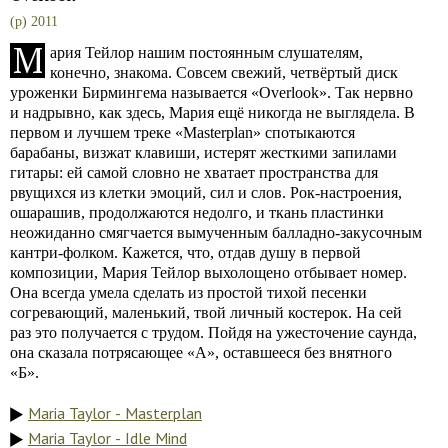
(p) 2011
М
ария Тейлор нашим постоянным слушателям,
конечно, знакома. Совсем свежий, четвёртый диск
уроженки Бирмингема называется «Overlook». Так нервно
и надрывно, как здесь, Мария ещё никогда не выглядела. В
первом и лучшем треке «Masterplan» спотыкаются
барабаны, визжат клавиши, истерят жесткими запилами
гитары: ей самой словно не хватает пространства для
рвущихся из клетки эмоций, сил и слов. Рок-настроения,
ошарашив, продолжаются недолго, и ткань пластинки
неожиданно смягчается вымученным балладно-закусочным
кантри-фолком. Кажется, что, отдав душу в первой
композиции, Мария Тейлор выхолощено отбывает номер.
Она всегда умела сделать из простой тихой песенки
согревающий, маленький, твой личный костерок. На сей
раз это получается с трудом. Пойдя на ужесточение саунда,
она сказала потрясающее «А», оставшееся без внятного
«Б».
Maria Taylor - Masterplan
Maria Taylor - Idle Mind