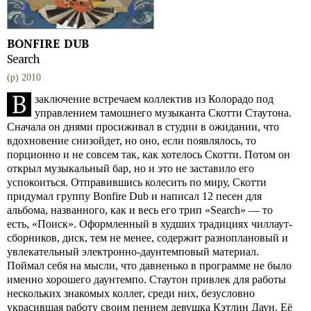
BONFIRE DUB
Search
(p) 2010
В
заключение встречаем коллектив из Колорадо под
управлением тамошнего музыканта Скотти Стаутона.
Сначала он днями просиживал в студии в ожидании, что
вдохновение снизойдет, но оно, если появлялось, то
порционно и не совсем так, как хотелось Скотти. Потом он
открыл музыкальный бар, но и это не заставило его
успокоиться. Отправившись колесить по миру, Скотти
придумал группу Bonfire Dub и написал 12 песен для
альбома, названного, как и весь его трип «Search» — то
есть, «Поиск». Оформленный в худших традициях чиллаут-
сборников, диск, тем не менее, содержит разноплановый и
увлекательный электронно-даунтемповый материал.
Поймал себя на мысли, что давненько в программе не было
именно хорошего даунтемпо. Стаутон привлек для работы
нескольких знакомых коллег, среди них, безусловно
украсившая работу своим пением девушка Кэтлин Даун. Её