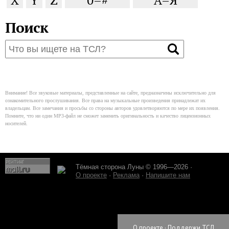
X
Y
Z
0–#
Ä–Я
Поиск
Внимание! Все звуковые материалы, представленные на сайте, предназначены исключительно для
ознакомительного прослушивания. Все права на музыкальные произведения принадлежат их
владельцам. Все замечания и просьбы со стороны авторов удовлетворяются по мере их появления.
Помните, что ни один MP3-файл не сможет заменить оригинальность и качество лицензионных
носителей.
Тёмная сторона Луны © 1996—2026 ·
О проекте
·
Реклама
·
Напишите нам
О проекте
·
Поддержи ТСЛ