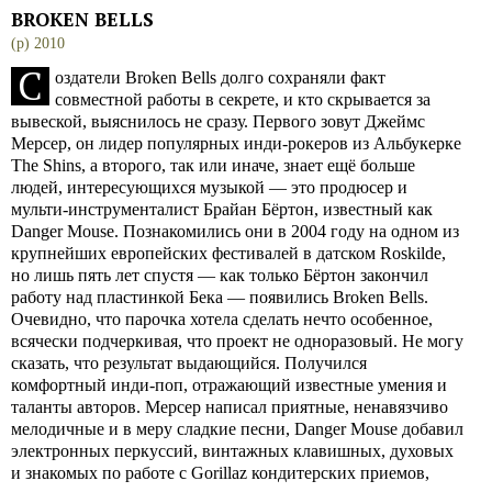
BROKEN BELLS
(p) 2010
С
оздатели Broken Bells долго сохраняли факт
совместной работы в секрете, и кто скрывается за
вывеской, выяснилось не сразу. Первого зовут Джеймс
Мерсер, он лидер популярных инди-рокеров из Альбукерке
The Shins, а второго, так или иначе, знает ещё больше
людей, интересующихся музыкой — это продюсер и
мульти-инструменталист Брайан Бёртон, известный как
Danger Mouse. Познакомились они в 2004 году на одном из
крупнейших европейских фестивалей в датском Roskilde,
но лишь пять лет спустя — как только Бёртон закончил
работу над пластинкой Бека — появились Broken Bells.
Очевидно, что парочка хотела сделать нечто особенное,
всячески подчеркивая, что проект не одноразовый. Не могу
сказать, что результат выдающийся. Получился
комфортный инди-поп, отражающий известные умения и
таланты авторов. Мерсер написал приятные, ненавязчиво
мелодичные и в меру сладкие песни, Danger Mouse добавил
электронных перкуссий, винтажных клавишных, духовых
и знакомых по работе с Gorillaz кондитерских приемов,