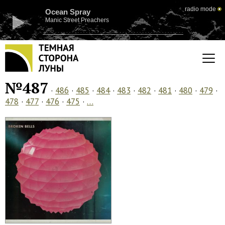
radio mode
Ocean Spray
Manic Street Preachers
№487
·
486
·
485
·
484
·
483
·
482
·
481
·
480
·
479
·
478
·
477
·
476
·
475
·
…