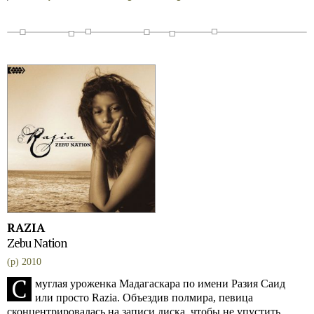
RAZIA
Zebu Nation
(p) 2010
С
муглая уроженка Мадагаскара по имени Разия Саид
или просто Razia. Объездив полмира, певица
сконцентрировалась на записи диска, чтобы не упустить