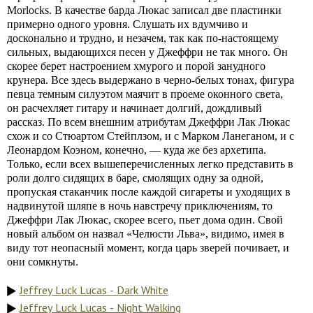
Morlocks. В качестве барда Люкас записал две пластинки
примерно одного уровня. Слушать их вдумчиво и
досконально и трудно, и незачем, так как по-настоящему
сильных, выдающихся песен у Джеффри не так много. Он
скорее берет настроением хмурого и порой занудного
крунера. Все здесь выдержано в черно-белых тонах, фигура
певца темным силуэтом маячит в проеме оконного света,
он расчехляет гитару и начинает долгий, дождливый
рассказ. По всем внешним атрибутам Джеффри Лак Люкас
схож и со Стюартом Стейплзом, и с Марком Ланеганом, и с
Леонардом Коэном, конечно, — куда же без архетипа.
Только, если всех вышеперечисленных легко представить в
роли долго сидящих в баре, смолящих одну за одной,
пропуская стаканчик после каждой сигареты и уходящих в
надвинутой шляпе в ночь навстречу приключениям, то
Джеффри Лак Люкас, скорее всего, пьет дома один. Свой
новый альбом он назвал «Челюсти Льва», видимо, имея в
виду тот неопасный момент, когда царь зверей почивает, и
они сомкнуты.
Jeffrey Luck Lucas - Dark White
Jeffrey Luck Lucas - Night Walking