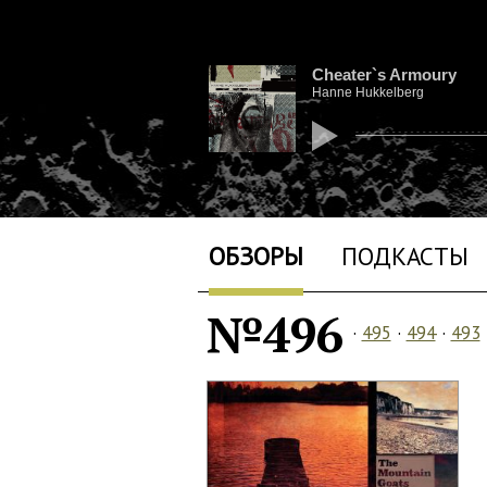
Cheater`s Armoury
Hanne Hukkelberg
ОБЗОРЫ
ПОДКАСТЫ
№496
·
495
·
494
·
493