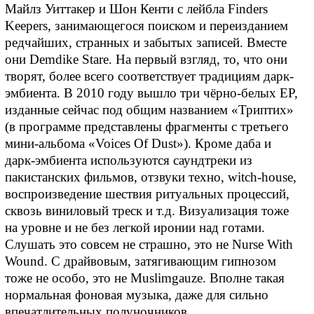
Майлз Уиттакер и Шон Кенти с лейбла Finders
Keepers, занимающегося поиском и переизданием
редчайших, странных и забытых записей. Вместе
они Demdike Stare. На первый взгляд, то, что они
творят, более всего соответствует традициям дарк-
эмбиента. В 2010 году вышло три чёрно-белых EP,
изданные сейчас под общим названием «Триптих»
(в программе представлены фрагменты с третьего
мини-альбома «Voices Of Dust»). Кроме даба и
дарк-эмбиента используются саундтреки из
пакистанских фильмов, отзвуки техно, witch-house,
воспроизведение шествия ритуальных процессий,
сквозь виниловый треск и т.д. Визуализация тоже
на уровне и не без легкой иронии над готами.
Слушать это совсем не страшно, это не Nurse With
Wound. С драйвовым, затягивающим гипнозом
тоже не особо, это не Muslimgauze. Вполне такая
нормальная фоновая музыка, даже для сильно
впечатлительных полуночников.