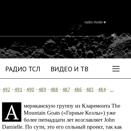
radio mode
РАДИО ТСЛ
ВИДЕО И ТВ
·
492
·
491
·
490
·
489
·
488
·
487
·
486
·
485
·
484
·
…
А
мериканскую группу из Кларемонта The
Mountain Goats («Горные Козлы») уже
более пятнадцати лет возглавляет John
Darnielle. По сути, это его сольный проект, так как