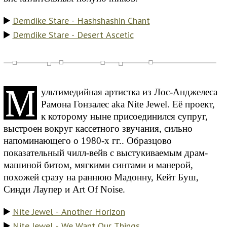
Demdike Stare - Hashshashin Chant
Demdike Stare - Desert Ascetic
М
ультимедийная артистка из Лос-Анджелеса
Рамона Гонзалес aka Nite Jewel. Её проект,
к которому ныне присоединился супруг,
выстроен вокруг кассетного звучания, сильно
напоминающего о 1980-х гг.. Образцово
показательный чилл-вейв с выстукиваемым драм-
машиной битом, мягкими синтами и манерой,
похожей сразу на раннюю Мадонну, Кейт Буш,
Синди Лаупер и Art Of Noise.
Nite Jewel - Another Horizon
Nite Jewel - We Want Our Things