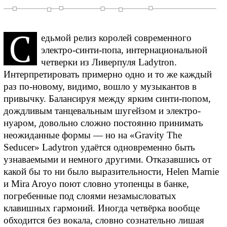
С
едьмой релиз королей современного
электро-синти-попа, интернациональной
четверки из Ливерпуля Ladytron.
Интерпретировать примерно одно и то же каждый
раз по-новому, видимо, вошло у музыкантов в
привычку. Балансируя между ярким синти-попом,
дождливым танцевальным шугейзом и электро-
нуаром, довольно сложно постоянно принимать
неожиданные формы — но на «Gravity The
Seducer» Ladytron удаётся одновременно быть
узнаваемыми и немного другими. Отказавшись от
какой бы то ни было выразительности, Helen Marnie
и Mira Aroyo поют словно утопенцы в банке,
погребенные под слоями незамысловатых
клавишных гармоний. Иногда четвёрка вообще
обходится без вокала, словно сознательно лишая