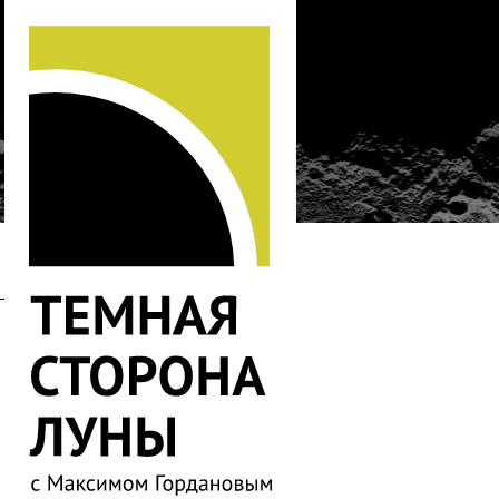
…
520
519
518
517
516
515
514
513
512
511
510
509
508
507
506
505
504
503
502
501
500
499
498
497
496
495
494
493
492
491
490
489
488
487
486
485
484
483
482
481
480
479
478
477
476
475
474