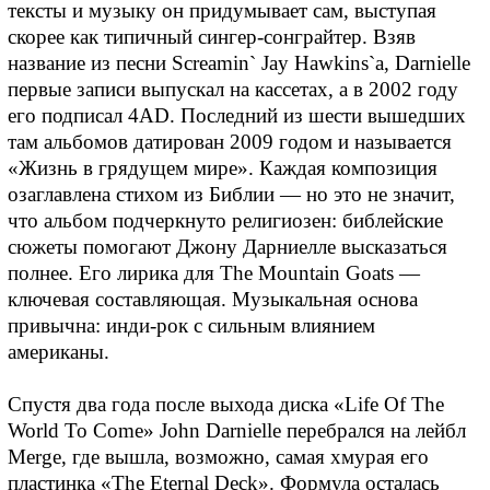
тексты и музыку он придумывает сам, выступая
скорее как типичный сингер-сонграйтер. Взяв
название из песни Screamin` Jay Hawkins`а, Darnielle
первые записи выпускал на кассетах, а в 2002 году
его подписал 4AD. Последний из шести вышедших
там альбомов датирован 2009 годом и называется
«Жизнь в грядущем мире». Каждая композиция
озаглавлена стихом из Библии — но это не значит,
что альбом подчеркнуто религиозен: библейские
сюжеты помогают Джону Дарниелле высказаться
полнее. Его лирика для The Mountain Goats —
ключевая составляющая. Музыкальная основа
привычна: инди-рок с сильным влиянием
американы.
Спустя два года после выхода диска «Life Of The
World To Come» John Darnielle перебрался на лейбл
Merge, где вышла, возможно, самая хмурая его
пластинка «The Eternal Deck». Формула осталась