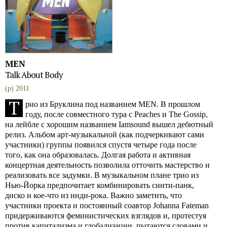
MEN
Talk About Body
(p) 2011
Т
рио из Бруклина под названием MEN. В прошлом
году, после совместного тура с Peaches и The Gossip,
на лейбле с хорошим названием Iamsound вышел дебютный
релиз. Альбом арт-музыкальной (как подчеркивают сами
участники) группы появился спустя четыре года после
того, как она образовалась. Долгая работа и активная
концертная деятельность позволила отточить мастерство и
реализовать все задумки. В музыкальном плане трио из
Нью-Йорка предпочитает комбинировать синти-панк,
диско и кое-что из инди-рока. Важно заметить, что
участники проекта и постоянный соавтор Johanna Fateman
придерживаются феминистических взглядов и, протестуя
против капитализма и глобализации, пытаются словами и