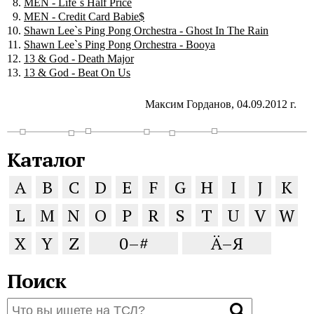
MEN - Life`s Half Price
MEN - Credit Card Babie$
Shawn Lee`s Ping Pong Orchestra - Ghost In The Rain
Shawn Lee`s Ping Pong Orchestra - Booya
13 & God - Death Major
13 & God - Beat On Us
Максим Горданов, 04.09.2012 г.
Каталог
A
B
C
D
E
F
G
H
I
J
K
L
M
N
O
P
R
S
T
U
V
W
X
Y
Z
0–#
Ä–Я
Поиск