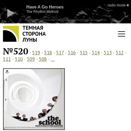
radio mode
Have A Go Heroes
The Rhythm Method
№520
·
519
·
518
·
517
·
516
·
515
·
514
·
513
·
512
·
511
·
510
·
509
·
508
·
…