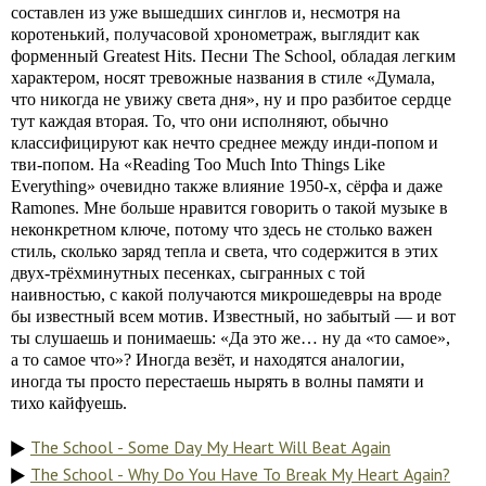
составлен из уже вышедших синглов и, несмотря на
коротенький, получасовой хронометраж, выглядит как
форменный Greatest Hits. Песни The School, обладая легким
характером, носят тревожные названия в стиле «Думала,
что никогда не увижу света дня», ну и про разбитое сердце
тут каждая вторая. То, что они исполняют, обычно
классифицируют как нечто среднее между инди-попом и
тви-попом. На «Reading Too Much Into Things Like
Everything» очевидно также влияние 1950-х, сёрфа и даже
Ramones. Мне больше нравится говорить о такой музыке в
неконкретном ключе, потому что здесь не столько важен
стиль, сколько заряд тепла и света, что содержится в этих
двух-трёхминутных песенках, сыгранных с той
наивностью, с какой получаются микрошедевры на вроде
бы известный всем мотив. Известный, но забытый — и вот
ты слушаешь и понимаешь: «Да это же… ну да «то самое»,
а то самое что»? Иногда везёт, и находятся аналогии,
иногда ты просто перестаешь нырять в волны памяти и
тихо кайфуешь.
The School - Some Day My Heart Will Beat Again
The School - Why Do You Have To Break My Heart Again?