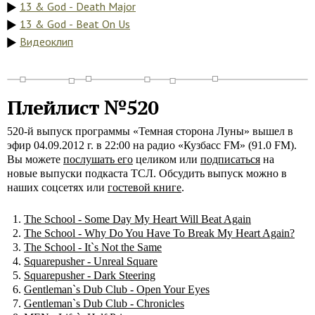
13 & God - Death Major
13 & God - Beat On Us
Видеоклип
Плейлист №520
520-й выпуск программы «Темная сторона Луны» вышел в
эфир 04.09.2012 г. в 22:00 на радио «Кузбасс FM» (91.0 FM).
Вы можете
послушать его
целиком или
подписаться
на
новые выпуски подкаста ТСЛ. Обсудить выпуск можно в
наших соцсетях или
гостевой книге
.
The School - Some Day My Heart Will Beat Again
The School - Why Do You Have To Break My Heart Again?
The School - It`s Not the Same
Squarepusher - Unreal Square
Squarepusher - Dark Steering
Gentleman`s Dub Club - Open Your Eyes
Gentleman`s Dub Club - Chronicles