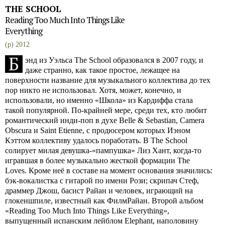
THE SCHOOL
Reading Too Much Into Things Like
Everything
(p) 2012
Б
энд из Уэльса The School образовался в 2007 году, и
даже странно, как такое простое, лежащее на
поверхности название для музыкального коллектива до тех
пор никто не использовал. Хотя, может, конечно, и
использовали, но именно «Школа» из Кардиффа стала
такой популярной. По-крайней мере, среди тех, кто любит
романтический инди-поп в духе Belle & Sebastian, Camera
Obscura и Saint Etienne, с продюсером которых Иэном
Кэттом коллективу удалось поработать. В The School
солирует милая девушка-«пампушка» Лиз Хант, когда-то
игравшая в более музыкально жесткой формации The
Loves. Кроме неё в составе на момент основания значились:
бэк-вокалистка с гитарой по имени Рози; скрипач Стеф,
драммер Джош, басист Райан и человек, играющий на
глокеншпиле, известный как ФилмРайан. Второй альбом
«Reading Too Much Into Things Like Everything»,
выпущенный испанским лейблом Elephant, наполовину