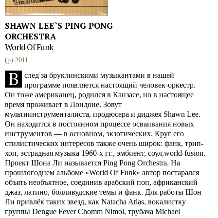
SHAWN LEE`S PING PONG
ORCHESTRA
World Of Funk
(p) 2011
В
след за бруклинскими музыкантами в нашей
программе появляется настоящий человек-оркестр.
Он тоже американец, родился в Канзасе, но в настоящее
время проживает в Лондоне. Зовут
мультиинструменталиста, продюсера и диджея Shawn Lee.
Он находится в постоянном процессе осваивания новых
инструментов — в основном, экзотических. Круг его
стилистических интересов также очень широк: фанк, трип-
хоп, эстрадная музыка 1960-х гг., эмбиент, соул,world-fusion.
Проект Шона Ли называется Ping Pong Orchestra. На
прошлогоднем альбоме «World Of Funk» автор постарался
объять необъятное, соединив арабский поп, африканский
джаз, латино, болливудские темы и фанк. Для работы Шон
Ли привлёк таких звезд, как Natacha Atlas, вокалистку
группы Dengue Fever Chomm Nimol, трубача Michael