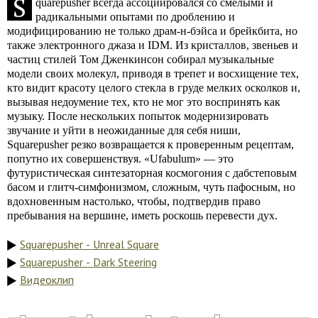
S
quarepusher всегда ассоциировался со смелыми и
радикальными опытами по дроблению и
модифицированию не только драм-н-бэйса и брейкбита, но
также электронного джаза и IDM. Из кристаллов, звеньев и
частиц стилей Том Дженкинсон собирал музыкальные
модели своих молекул, приводя в трепет и восхищение тех,
кто видит красоту целого стекла в груде мелких осколков и,
вызывая недоумение тех, кто не мог это воспринять как
музыку. После нескольких попыток модернизировать
звучание и уйти в неожиданные для себя ниши,
Squarepusher резко возвращается к проверенным рецептам,
попутно их совершенствуя. «Ufabulum» — это
футуристическая синтезаторная космогония с дабстеповым
басом и глитч-симфонизмом, сложным, чуть пафосным, но
вдохновенным настолько, чтобы, подтвердив право
пребывания на вершине, иметь роскошь перевести дух.
Squarepusher - Unreal Square
Squarepusher - Dark Steering
Видеоклип