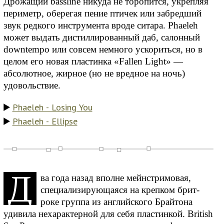
Дрожащий bassline никуда не торопится, укрепляя
периметр, оберегая пение птичек или забредший
звук редкого инструмента вроде ситара. Phaeleh
может выдать дистиллированный даб, салонный
downtempo или совсем немного ускориться, но в
целом его новая пластинка «Fallen Light» —
абсолютное, жирное (но не вредное на ночь)
удовольствие.
Phaeleh - Losing You
Phaeleh - Ellipse
Д
ва года назад вполне мейнстримовая,
специализирующаяся на крепком брит-
роке группа из английского Брайтона
удивила нехарактерной для себя пластинкой. British