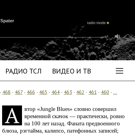
 Spater
radio mode
РАДИО ТСЛ
ВИДЕО И ТВ
·
468
·
467
·
466
·
465
·
464
·
463
·
462
·
461
·
460
·
…
А
втор «Jungle Blues» словно совершил
временной скачок — практически, ровно
на 100 лет назад. Фаната предвоенного
блюза, рэгтайма, калипсо, патефонных записей;