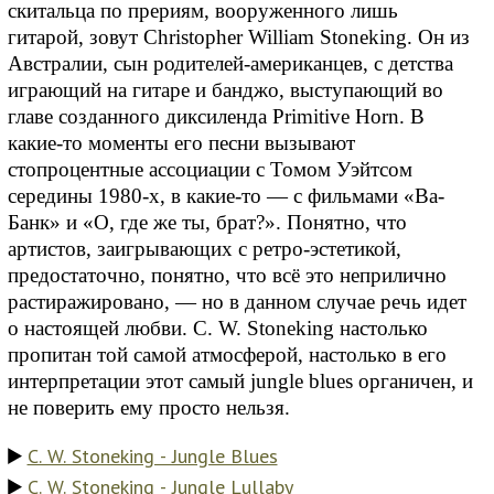
скитальца по прериям, вооруженного лишь
гитарой, зовут Christopher William Stoneking. Он из
Австралии, сын родителей-американцев, с детства
играющий на гитаре и банджо, выступающий во
главе созданного диксиленда Primitive Horn. В
какие-то моменты его песни вызывают
стопроцентные ассоциации с Томом Уэйтсом
середины 1980-х, в какие-то — с фильмами «Ва-
Банк» и «О, где же ты, брат?». Понятно, что
артистов, заигрывающих с ретро-эстетикой,
предостаточно, понятно, что всё это неприлично
растиражировано, — но в данном случае речь идет
о настоящей любви. C. W. Stoneking настолько
пропитан той самой атмосферой, настолько в его
интерпретации этот самый jungle blues органичен, и
не поверить ему просто нельзя.
C. W. Stoneking - Jungle Blues
C. W. Stoneking - Jungle Lullaby