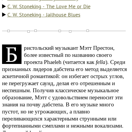
C. W. Stoneking - The Love Me or Die
C. W. Stoneking - Jailhouse Blues
Б
ристольский музыкант Мэтт Престон,
более известный по названию своего
проекта Phaeleh (читается как
fella
). Среди
признанных лидеров дабстепа его метод выделяется
аскетичной романтикой: он избегает острых углов,
не перегружает саунд, делая его отрешенным и
неспешным. Получив классическое музыкальное
образование, Мэтт с удовольствием переносит эти
знания на почву дабстепа. В его музыке много
пустот, но не угрожающих, а плавно
переливающихся характерными струнными или
фортепианными сэмплами и нежными вокализами.