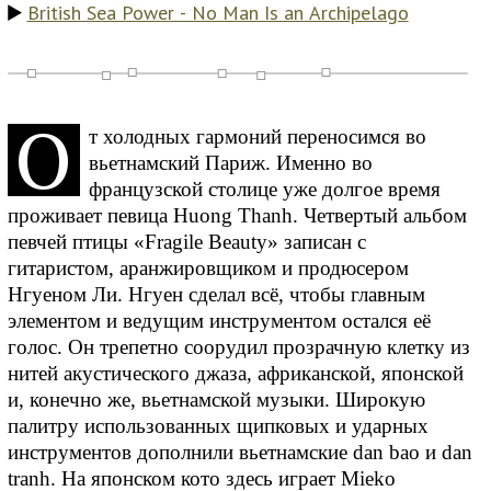
British Sea Power - No Man Is an Archipelago
О
т холодных гармоний переносимся во
вьетнамский Париж. Именно во
французской столице уже долгое время
проживает певица Huong Thanh. Четвертый альбом
певчей птицы «Fragile Beauty» записан с
гитаристом, аранжировщиком и продюсером
Нгуеном Ли. Нгуен сделал всё, чтобы главным
элементом и ведущим инструментом остался её
голос. Он трепетно соорудил прозрачную клетку из
нитей акустического джаза, африканской, японской
и, конечно же, вьетнамской музыки. Широкую
палитру использованных щипковых и ударных
инструментов дополнили вьетнамские dan bao и dan
tranh. На японском кото здесь играет Mieko