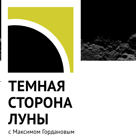
…
496
495
494
493
492
491
490
489
488
487
486
485
484
483
482
481
480
479
478
477
476
475
474
473
472
471
470
469
468
467
466
465
464
463
462
461
460
459
458
457
456
455
454
453
452
451
450