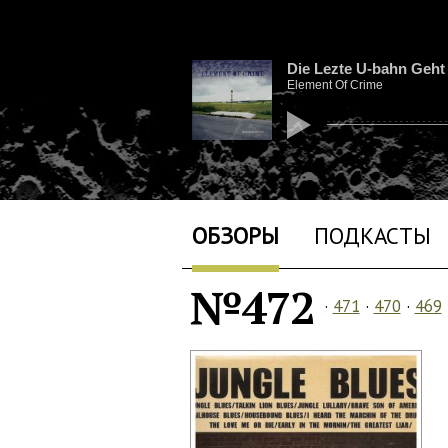
Die Lezte U-bahn Geht
Element Of Crime
ОБЗОРЫ
ПОДКАСТЫ
№472
·
471
·
470
·
469