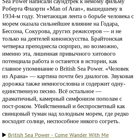
Sea Power написали саундтрек к немому фильму
Роберта Флаэрти «Man of Aran», вышедшему в
1934-м году. Угнетающая лента о борьбе человека с
морем оказала сильнейшее влияние на Годара,
Бессона, Сокурова, других режиссеров — и не
только на деятелей киноискусства. Брайтонская
четверка преподнесла сюрприз, но возможно,
именно эта, лишенная привычного хитового
потенциала работа и останется в истории, как
главное упоминание о British Sea Power. «Человек
из Арана» — картина почти без диалогов. Звуковая
дорожка также немногословна и содержит одну-
единственную песню. Всё остальное —
драматичный, камерный симфонизм пополам с
пост-роком. Убийственный и беспросветный как
свинцовый туман над холодным морем, где редко
восходит солнце, неспособное никого согреть.
British Sea Power - Come Wander With Me