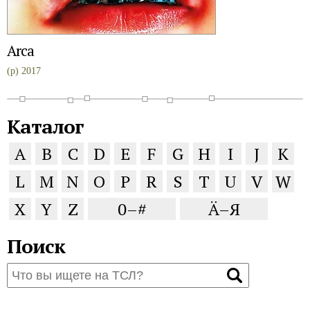
Arca
(p) 2017
Каталог
A
B
C
D
E
F
G
H
I
J
K
L
M
N
O
P
R
S
T
U
V
W
X
Y
Z
0–#
Ä–Я
Поиск