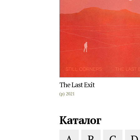
The Last Exit
(p) 2021
Каталог
A
B
C
D