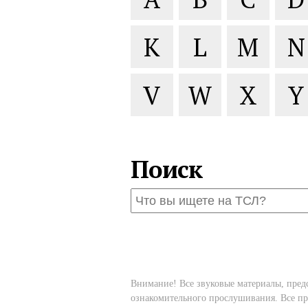
K
L
M
N
V
W
X
Y
Поиск
Внимание! Все звуковые материалы, пред
ознакомительного прослушивания. Все пр