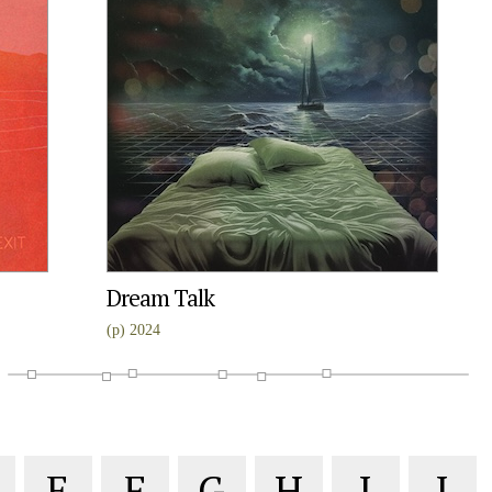
Dream Talk
(p) 2024
E
F
G
H
I
J