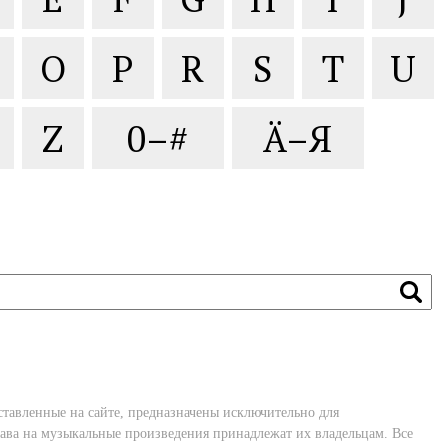
O
P
R
S
T
U
Z
0–#
Ä–Я
ставленные на сайте, предназначены исключительно для
ава на музыкальные произведения принадлежат их владельцам. Все