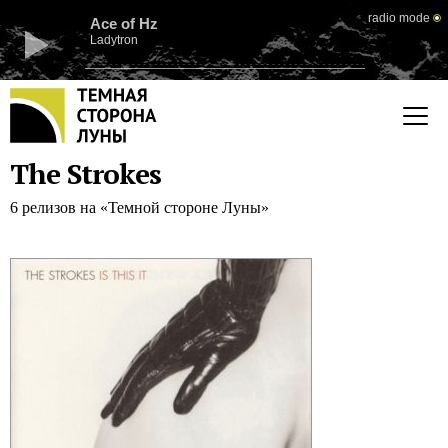
radio mode
Ace of Hz
Ladytron
The Strokes
6 релизов на «Темной стороне Луны»