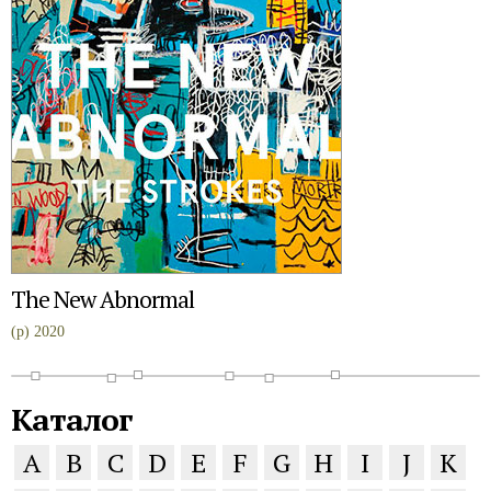
The New Abnormal
(p) 2020
Каталог
A
B
C
D
E
F
G
H
I
J
K