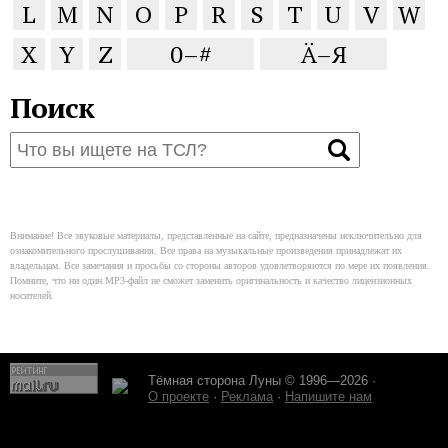
L
M
N
O
P
R
S
T
U
V
W
X
Y
Z
0–#
Ä–Я
Поиск
Внимание! Все звуковые материалы, представленные на сайте, предназначены исключительно для
ознакомительного прослушивания. Все права на музыкальные произведения принадлежат их
владельцам. Все замечания и просьбы со стороны авторов удовлетворяются по мере их появления.
Помните, что ни один MP3-файл не сможет заменить оригинальность и качество лицензионных
носителей.
Тёмная сторона Луны © 1996—2026 ·
О проекте
·
Реклама
·
Напишите нам