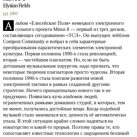
Elysian Fields
(p) 2001
А
льбом «Елисейские Поля» немецкого электронного
сольного проекта Minus 8 — первый из трех дисков,
составляющих сегодняшнюю «ТСЛ». Он выпущен лейблом
Compost Community и вобрал в себя характерные
преобразования паразитических элементов электронной
культуры. Первая половина 1990-х стала революцией,
вторая — чистейшим плагиатом. Но, если не быть
дотошным музыкальным хирургом, надо признать, что
некоторые творения плагиаторов просто чудесны. Вторая
половина 1990-х стала поиском развития новой
электронной тактики в рамках созданной другими
стратегии. Ничего принципиально нового так и не
придумано. Появилась куча альбомов людей,
ограниченных рамками домашних студий, в которых, тем
не менее, получались достойные вещи. Когда подобной
музыкой стали заниматься все, ценность её автоматически
упала. В этой ситуации крайне сложно надеяться на
новаторство и какой-то прорыв. Поэтому правы те, кто
сопоставляет известные технологии с ощущением безликой