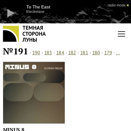
radio mode
To The East
Electrelane
№191
·
190
·
185
·
184
·
182
·
181
·
180
·
179
·
…
MINUS 8