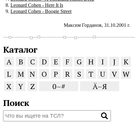
Leonard Cohen - Here It Is
Leonard Cohen - Boogie Street
Максим Горданов, 31.10.2001 г.
Каталог
A
B
C
D
E
F
G
H
I
J
K
L
M
N
O
P
R
S
T
U
V
W
X
Y
Z
0–#
Ä–Я
Поиск