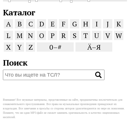
Каталог
A
B
C
D
E
F
G
H
I
J
K
L
M
N
O
P
R
S
T
U
V
W
X
Y
Z
0–#
Ä–Я
Поиск
Внимание! Все звуковые материалы, представленные на сайте, предназначены исключительно для
ознакомительного прослушивания. Все права на музыкальные произведения принадлежат их
владельцам. Все замечания и просьбы со стороны авторов удовлетворяются по мере их появления.
Помните, что ни один MP3-файл не сможет заменить оригинальность и качество лицензионных
носителей.