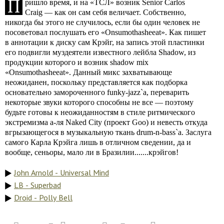
П
ришло время, и на «ТСЛ» возник Senior Carlos
Craig — как он сам себя величает. Собственно,
никогда бы этого не случилось, если бы один человек не
посоветовал послушать его «Onsumothasheeat». Как пишет
в аннотации к диску сам Крэйг, на запись этой пластинки
его подвигли муздеятели известного лейбла Shadow, из
продукции которого и возник shadow mix
«Onsumothasheeat». Данный микс захватывающе
неожиданен, поскольку представляется как подборка
основательно замороченного funky-jazz`а, переварить
некоторые звуки которого способны не все — поэтому
будьте готовы к неожиданностям в стиле ритмического
экстремизма а-ля Naked City (проект Goo) и невесть откуда
вгрызающегося в музыкальную ткань drum-n-bass`а. Заслуга
самого Карла Крэйга лишь в отличном сведении, да и
вообще, сеньоры, мало ли в Бразилии.......крэйгов!
John Arnold - Universal Mind
LB - Superbad
Droid - Polly Bell