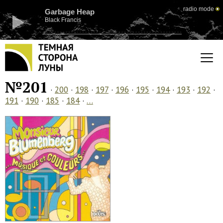
radio mode
Garbage Heap
Black Francis
№201
·
200
·
198
·
197
·
196
·
195
·
194
·
193
·
192
·
191
·
190
·
185
·
184
·
…