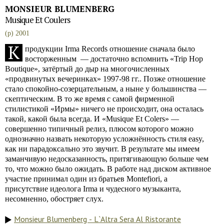
MONSIEUR BLUMENBERG
Musique Et Coulers
(p) 2001
К
продукции Irma Records отношение сначала было
восторженным — достаточно вспомнить «Trip Hop
Boutique», затёртый до дыр на многочисленных
«продвинутых вечеринках» 1997-98 гг.. Позже отношение
стало спокойно-созерцательным, а ныне у большинства —
скептическим. В то же время с самой фирменной
стилистикой «Ирмы» ничего не происходит, она осталась
такой, какой была всегда. И «Musique Et Colers» —
совершенно типичный релиз, плюсом которого можно
однозначно назвать некоторую усложнённость стиля easy,
как ни парадоксально это звучит. В результате мы имеем
заманчивую недосказанность, притягивающую больше чем
то, что можно было ожидать. В работе над диском активное
участие принимал один из братьев Montefiori, а
присутствие идеолога Irma и чудесного музыканта,
несомненно, обостряет слух.
Monsieur Blumenberg - L`Altra Sera Al Ristorante