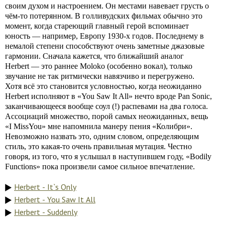
своим духом и настроением. Он местами навевает грусть о
чём-то потерянном. В голливудских фильмах обычно это
момент, когда стареющий главный герой вспоминает
юность — например, Европу 1930-х годов. Последнему в
немалой степени способствуют очень заметные джазовые
гармонии. Сначала кажется, что ближайший аналог
Herbert — это раннее Moloko (особенно вокал), только
звучание не так ритмически навязчиво и перегружено.
Хотя всё это становится условностью, когда неожиданно
Herbert исполняют в «You Saw It All» нечто вроде Pan Sonic,
заканчивающееся вообще соул (!) распевами на два голоса.
Ассоциаций множество, порой самых неожиданных, вещь
«I MissYou» мне напомнила манеру пения «Колибри».
Невозможно назвать это, одним словом, определяющим
стиль, это какая-то очень правильная мутация. Честно
говоря, из того, что я услышал в наступившем году, «Bodily
Functions» пока произвели самое сильное впечатление.
Herbert - It`s Only
Herbert - You Saw It All
Herbert - Suddenly