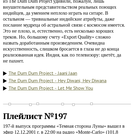
из The Dum Dum Project удивили, пожалуй, лишь
внушительным представительством реальных поющих
индийцев, да умением неплохо играть на ситаре. В
остальном — тривиальные индийские атрибуты, даже
послание мудреца об астральной связи с космосом имеется.
Это не плохо, и, естественно, есть несколько хороших
треков. Но, большому счету «Export Quality» сложно
назвать доработанным произведением. Очевидна
искусственность, слишком бросается в глаза не до конца
реализованная идея. Индия, как по телевизору: цветёт, да
не пахнет.
The Dum Dum Project - Jaani Jaan
The Dum Dum Project - Hey Diwani, Hey Diwana
The Dum Dum Project - Let Me Show You
Плейлист №197
197-й выпуск программы «Темная сторона Луны» вышел в
эфир 12.12.2001 г. в 22:00 на радио «Monte-Carlo» (101.8