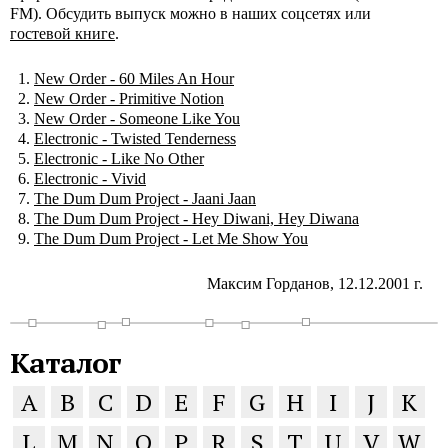
FM). Обсудить выпуск можно в наших соцсетях или
гостевой книге
.
New Order - 60 Miles An Hour
New Order - Primitive Notion
New Order - Someone Like You
Electronic - Twisted Tenderness
Electronic - Like No Other
Electronic - Vivid
The Dum Dum Project - Jaani Jaan
The Dum Dum Project - Hey Diwani, Hey Diwana
The Dum Dum Project - Let Me Show You
Максим Горданов, 12.12.2001 г.
Каталог
A
B
C
D
E
F
G
H
I
J
K
L
M
N
O
P
R
S
T
U
V
W