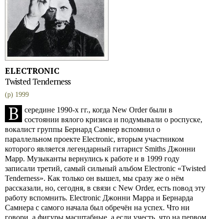
ELECTRONIC
Twisted Tenderness
(p) 1999
В
середине 1990-х гг., когда New Order были в
состоянии вялого кризиса и подумывали о роспуске,
вокалист группы Бернард Самнер вспомнил о
параллельном проекте Electronic, вторым участником
которого является легендарный гитарист Smiths Джонни
Марр. Музыканты вернулись к работе и в 1999 году
записали третий, самый сильный альбом Electronic «Twisted
Tenderness». Как только он вышел, мы сразу же о нём
рассказали, но, сегодня, в связи с New Order, есть повод эту
работу вспомнить. Electronic Джонни Марра и Бернарда
Самнера с самого начала был обречён на успех. Что ни
говори, а фигуры масштабные, а если учесть, что на первом