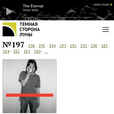
radio mode
The Eternal
Silver Moth
№197
·
196
·
195
·
194
·
193
·
192
·
191
·
190
·
185
·
184
·
182
·
181
·
180
·
…