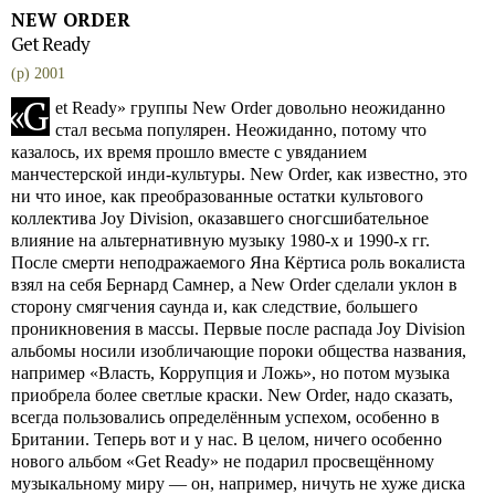
NEW ORDER
Get Ready
(p) 2001
«
G
et Ready» группы New Order довольно неожиданно
стал весьма популярен. Неожиданно, потому что
казалось, их время прошло вместе с увяданием
манчестерской инди-культуры. New Order, как известно, это
ни что иное, как преобразованные остатки культового
коллектива Joy Division, оказавшего сногсшибательное
влияние на альтернативную музыку 1980-х и 1990-х гг.
После смерти неподражаемого Яна Кёртиса роль вокалиста
взял на себя Бернард Самнер, а New Order сделали уклон в
сторону смягчения саунда и, как следствие, большего
проникновения в массы. Первые после распада Joy Division
альбомы носили изобличающие пороки общества названия,
например «Власть, Коррупция и Ложь», но потом музыка
приобрела более светлые краски. New Order, надо сказать,
всегда пользовались определённым успехом, особенно в
Британии. Теперь вот и у нас. В целом, ничего особенно
нового альбом «Get Ready» не подарил просвещённому
музыкальному миру — он, например, ничуть не хуже диска