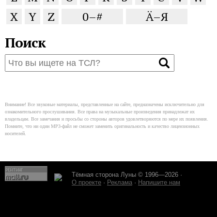
X
Y
Z
0–#
Ä–Я
Поиск
Внимание! Все звуковые материалы, представленные на сайте, предназначены исключительно для
ознакомительного прослушивания. Все права на музыкальные произведения принадлежат их
владельцам. Все замечания и просьбы со стороны авторов удовлетворяются по мере их появления.
Помните, что ни один MP3-файл не сможет заменить оригинальность и качество лицензионных
носителей.
Тёмная сторона Луны © 1996—2026 ·
О проекте
·
Реклама
·
Напишите нам