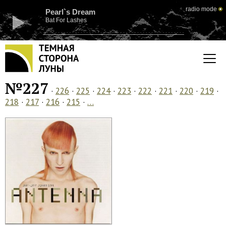
radio mode
Pearl`s Dream
Bat For Lashes
№227
·
226
·
225
·
224
·
223
·
222
·
221
·
220
·
219
·
218
·
217
·
216
·
215
·
…