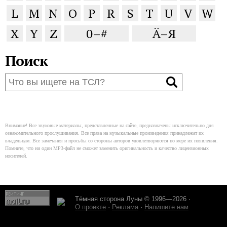
L
M
N
O
P
R
S
T
U
V
W
X
Y
Z
0–#
Ä–Я
Поиск
Внимание! Все звуковые материалы, представленные на сайте, предназначены исключительно для
ознакомительного прослушивания. Все права на музыкальные произведения принадлежат их
владельцам. Все замечания и просьбы со стороны авторов удовлетворяются по мере их появления.
Помните, что ни один MP3-файл не сможет заменить оригинальность и качество лицензионных
носителей.
Тёмная сторона Луны © 1996—2026 ·
О проекте
·
Реклама
·
Напишите нам