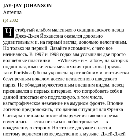
JAY-JAY JOHANSON
Antenna
(p) 2002
Ч
етвёртый альбом маленького скандинавского певца
Джея-Джея Йохансона оказался довольно
удивительным и, на первый взгляд, довольно нелогичным.
Но только на первый. Давайте вспомним, с чего всё
начиналось. В 1997 и 1998 годах мы услышали две просто
волшебные пластинки — «Whiskey» и «Tattoo», на которых
подлинная, классическая меланхолия трип-хопа (прямо-
таки Portishead) была украшена красивейшим и эстетически
безупречным вокалом доселе неизвестного шведского
парня. Не обладая мужественным внешним видом, певец
признавался в первых интервью, что попробовать себя в
данной ипостаси его подтолкнуло, в том числе,
катастрофическое невезение на амурном фронте. Вполне
логично предположить, что данная ситуация для Фрэнка
Синтары трип-хопа после обнаружения такового резко
изменилась — если не сказать «обострилась» — в
вожделенную сторону. Но это все досужие сплетни,
поэтому вернемся непосредственно к музыке. Джей-Джей