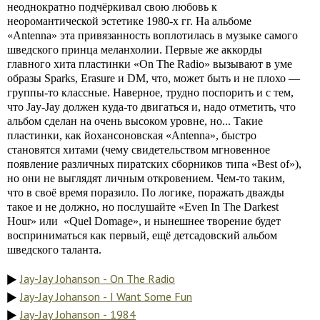
неоднократно подчёркивал свою любовь к
неоромантической эстетике 1980-х гг. На альбоме
«Antenna» эта привязанность воплотилась в музыке самого
шведского принца меланхолии. Первые же аккорды
главного хита пластинки «On The Radio» вызывают в уме
образы Sparks, Erasure и DM, что, может быть и не плохо —
группы-то классные. Наверное, трудно поспорить и с тем,
что Jay-Jay должен куда-то двигаться и, надо отметить, что
альбом сделан на очень высоком уровне, но... Такие
пластинки, как йохансоновская «Antenna», быстро
становятся хитами (чему свидетельством мгновенное
появление различных пиратских сборников типа «Best of»),
но они не выглядят личным откровением. Чем-то таким,
что в своё время поразило. По логике, поражать дважды
такое и не должно, но послушайте «Even In The Darkest
Hour» или «Quel Domage», и нынешнее творение будет
восприниматься как первый, ещё детсадовский альбом
шведского таланта.
Jay-Jay Johanson - On The Radio
Jay-Jay Johanson - I Want Some Fun
Jay-Jay Johanson - 1984