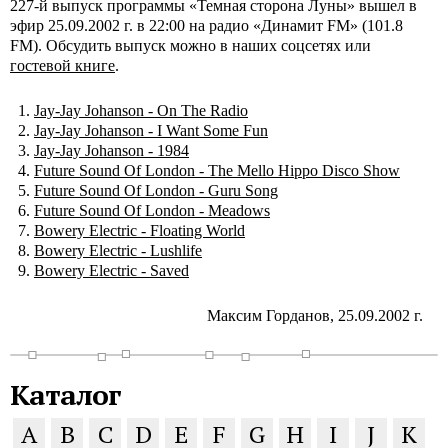
227-й выпуск программы «Темная сторона Луны» вышел в
эфир 25.09.2002 г. в 22:00 на радио «Динамит FM» (101.8
FM). Обсудить выпуск можно в наших соцсетях или
гостевой книге
.
Jay-Jay Johanson - On The Radio
Jay-Jay Johanson - I Want Some Fun
Jay-Jay Johanson - 1984
Future Sound Of London - The Mello Hippo Disco Show
Future Sound Of London - Guru Song
Future Sound Of London - Meadows
Bowery Electric - Floating World
Bowery Electric - Lushlife
Bowery Electric - Saved
Максим Горданов, 25.09.2002 г.
Каталог
A
B
C
D
E
F
G
H
I
J
K