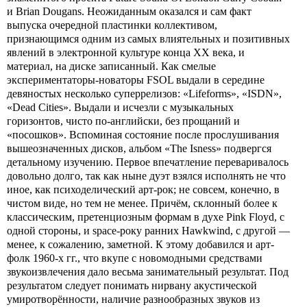
и Brian Dougans. Неожиданным оказался и сам факт
выпуска очередной пластинки коллективом,
признающимся одним из самых влиятельных и позитивных
явлений в электронной культуре конца ХХ века, и
материал, на диске записанный. Как смелые
экспериментаторы-новаторы FSOL выдали в середине
девяностых несколько суперрелизов: «Lifeforms», «ISDN»,
«Dead Cities». Выдали и исчезли с музыкальных
горизонтов, чисто по-английски, без прощаний и
«посошков». Вспоминая состояние после прослушивания
вышеозначенных дисков, альбом «The Isness» подвергся
детальному изучению. Первое впечатление переваривалось
довольно долго, так как ныне дуэт взялся исполнять не что
иное, как психоделический арт-рок; не совсем, конечно, в
чистом виде, но тем не менее. Причём, склонный более к
классическим, претенциозным формам в духе Pink Floyd, с
одной стороны, и space-року ранних Hawkwind, с другой —
менее, к сожалению, заметной. К этому добавился и арт-
фолк 1960-х гг., что вкупе с новомодными средствами
звукоизвлечения дало весьма занимательный результат. Под
результатом следует понимать нирвану акустической
умиротворённости, наличие разнообразных звуков из