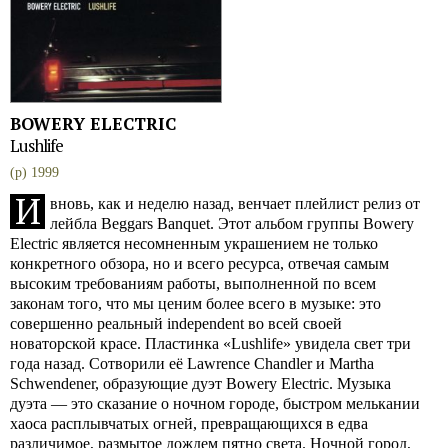
BOWERY ELECTRIC
Lushlife
(p) 1999
И
вновь, как и неделю назад, венчает плейлист релиз от
лейбла Beggars Banquet. Этот альбом группы Bowery
Electric является несомненным украшением не только
конкретного обзора, но и всего ресурса, отвечая самым
высоким требованиям работы, выполненной по всем
законам того, что мы ценим более всего в музыке: это
совершенно реальный independent во всей своей
новаторской красе. Пластинка «Lushlife» увидела свет три
года назад. Сотворили её Lawrence Chandler и Martha
Schwendener, образующие дуэт Bowery Electric. Музыка
дуэта — это сказание о ночном городе, быстром мелькании
хаоса расплывчатых огней, превращающихся в едва
различимое, размытое дождем пятно света. Ночной город,