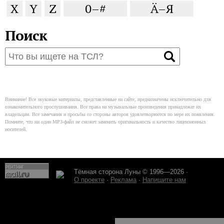
X
Y
Z
0–#
Ä–Я
Поиск
Внимание! Все звуковые материалы, представленные на сайте, предназначены исключительно для
ознакомительного прослушивания. Все права на музыкальные произведения принадлежат их
владельцам. Все замечания и просьбы со стороны авторов удовлетворяются по мере их появления.
Помните, что ни один MP3-файл не сможет заменить оригинальность и качество лицензионных
носителей.
Тёмная сторона Луны © 1996—2026 ·
О проекте
·
Реклама
·
Напишите нам