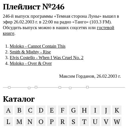
Плейлист №246
246-й выпуск программы «Темная сторона Луны» вышел в
эфир 26.02.2003 г. в 22:00 на радио «Танго» (103.3 FM).
Обсудить выпуск можно в наших соцсетях или
гостевой
книге
.
Moloko - Cannot Contain This
Smith & Mighty - Rise
Elvis Costello - When I Was Cruel No. 2
Moloko - Over & Over
Максим Горданов, 26.02.2003 г.
Каталог
A
B
C
D
E
F
G
H
I
J
K
L
M
N
O
P
R
S
T
U
V
W