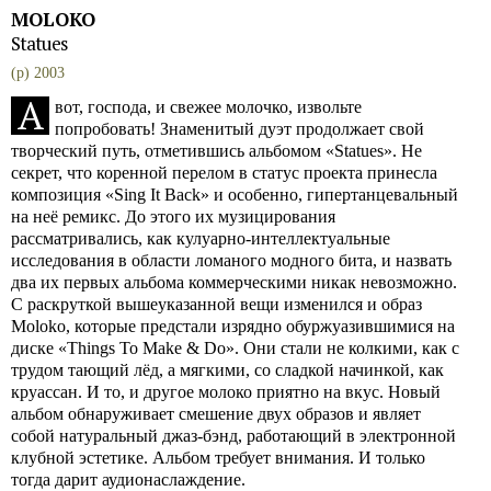
MOLOKO
Statues
(p) 2003
А
вот, господа, и свежее молочко, извольте
попробовать! Знаменитый дуэт продолжает свой
творческий путь, отметившись альбомом «Statues». Не
секрет, что коренной перелом в статус проекта принесла
композиция «Sing It Back» и особенно, гипертанцевальный
на неё ремикс. До этого их музицирования
рассматривались, как кулуарно-интеллектуальные
исследования в области ломаного модного бита, и назвать
два их первых альбома коммерческими никак невозможно.
С раскруткой вышеуказанной вещи изменился и образ
Moloko, которые предстали изрядно обуржуазившимися на
диске «Things To Make & Do». Они стали не колкими, как с
трудом тающий лёд, а мягкими, со сладкой начинкой, как
круассан. И то, и другое молоко приятно на вкус. Новый
альбом обнаруживает смешение двух образов и являет
собой натуральный джаз-бэнд, работающий в электронной
клубной эстетике. Альбом требует внимания. И только
тогда дарит аудионаслаждение.