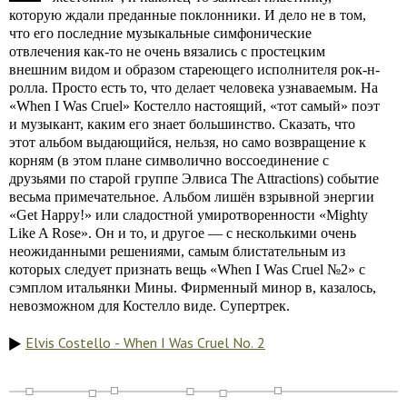
которую ждали преданные поклонники. И дело не в том,
что его последние музыкальные симфонические
отвлечения как-то не очень вязались с простецким
внешним видом и образом стареющего исполнителя рок-н-
ролла. Просто есть то, что делает человека узнаваемым. На
«When I Was Cruel» Костелло настоящий, «тот самый» поэт
и музыкант, каким его знает большинство. Сказать, что
этот альбом выдающийся, нельзя, но само возвращение к
корням (в этом плане символично воссоединение с
друзьями по старой группе Элвиса The Attractions) событие
весьма примечательное. Альбом лишён взрывной энергии
«Get Happy!» или сладостной умиротворенности «Mighty
Like A Rose». Он и то, и другое — с несколькими очень
неожиданными решениями, самым блистательным из
которых следует признать вещь «When I Was Cruel №2» с
сэмплом итальянки Мины. Фирменный минор в, казалось,
невозможном для Костелло виде. Супертрек.
Elvis Costello - When I Was Cruel No. 2