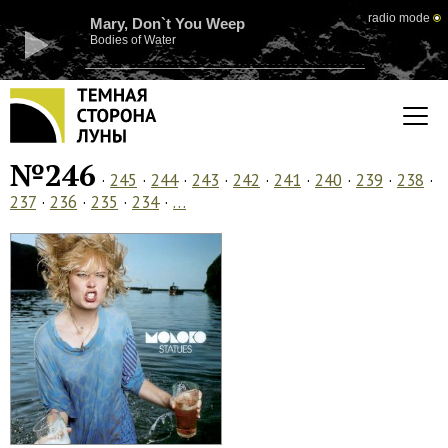
radio mode
Mary, Don`t You Weep
Bodies of Water
№246
·
245
·
244
·
243
·
242
·
241
·
240
·
239
·
238
·
237
·
236
·
235
·
234
·
…