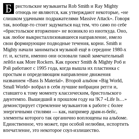
Б
ристольские музыканты Rob Smith и Ray Mighty
отнюдь не являются, как утверждают некоторые, «не
слишком удачными подражателями Massive Attack». Говоря
так, вообще-то стоит задуматься над тем, что само по себе
«бристольское вторжение» не возникло из ниоткуда. Оно,
как любое выкристаллизовавшееся направление, имело
свои формирующие подводные течения, корни. Smith и
Mighty начали заниматься музыкой ещё в середине 1980-х
гг. и, кстати, именно они основали такой замечательный
лейбл как More Rockers. Как проект Smith & Mighty Роб и
Рэй работают с 1995 года, когда вышла их пластинка с
простым и определяющим направление движения
названием «Bass Is Material». Второй альбом «Big World,
Small World» вобрал в себя лучшие вибрации регги и,
ставшего к тому моменту классическим, бристольского
даунтемпо. Вышедший в прошлом году на !K7 «Life Is…»
демонстрирует стремление музыкантов к работе с более
энергичными стилями — как, например драм-н-бейс,
элементы которого так органично воплощены на альбоме.
Единственное, что может, при особой нелюбви, испортить
впечатление, это некоторое соул-излишество.