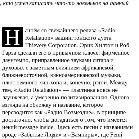
х, кто успел записать что-то новенькое на данный
Н
ачнём со свежайшего релиза «Radio
Retaliation» вашингтонского дуэта
Thievery Corporation. Эрик Хилтон и Роб
Гарза сделали его в привычном ключе: фирменное
даунтемпо, приправленное звуками ситара и
духовых с заметным влиянием африканской,
ближневосточной, южноамериканской музыки,
плюс немного хип-хопа и, конечно, рэгги. Между
тем, «Radio Retaliation» — пластинка вовсе не
лаунжевая, а умеренно политизированная. Одного
взгляда на обложку и название, которое
переводится как «Радио Возмездие», в принципе
достаточно, чтобы догадаться о том, что имеется
некий message inside. Здесь есть песни с названиями
вроде «Забытые Люди» и «Вампиры», где Femi