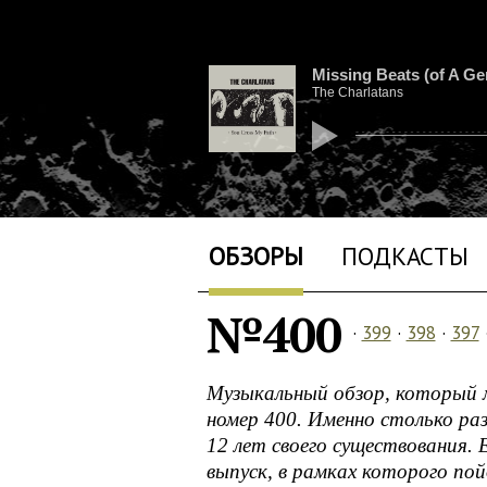
Missing Beats (of A Ge
The Charlatans
ОБЗОРЫ
ПОДКАСТЫ
№400
·
399
·
398
·
397
Музыкальный обзор, который м
номер 400. Именно столько ра
12 лет своего существования.
выпуск, в рамках которого по