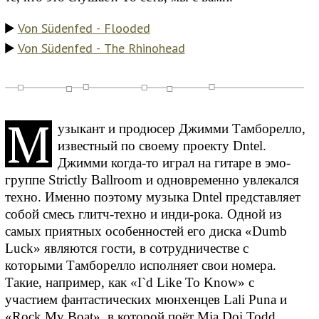
Von Südenfed - Flooded
Von Südenfed - The Rhinohead
M
узыкант и продюсер Джимми Тамборелло,
известный по своему проекту Dntel.
Джимми когда-то играл на гитаре в эмо-
группе Strictly Ballroom и одновременно увлекался
техно. Именно поэтому музыка Dntel представляет
собой смесь глитч-техно и инди-рока. Одной из
самых приятных особенностей его диска «Dumb
Luck» являются гости, в сотрудничестве с
которыми Тамборелло исполняет свои номера.
Такие, например, как «I`d Like To Know» с
участием фантастических мюнхенцев Lali Puna и
«Rock My Boat», в которой поёт Mia Doi Todd.