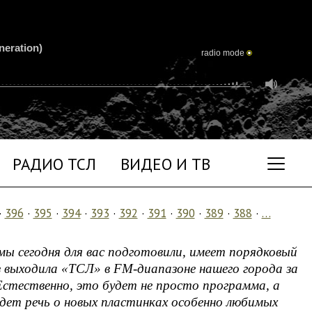
neration)
radio mode
РАДИО ТСЛ
ВИДЕО И ТВ
·
396
·
395
·
394
·
393
·
392
·
391
·
390
·
389
·
388
·
…
ы сегодня для вас подготовили, имеет порядковый
з выходила «ТСЛ» в FM-диапазоне нашего города за
 Естественно, это будет не просто программа, а
йдет речь о новых пластинках особенно любимых