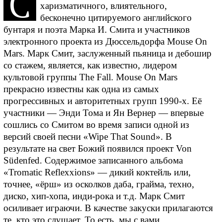
C
харизматичного, влиятельного,
бесконечно цитируемого английского
бунтаря и поэта Марка И. Смита и участников
электронного проекта из Дюссельдорфа Mouse On
Mars. Марк Смит, заслуженный пьяница и дебошир
со стажем, является, как известно, лидером
культовой группы The Fall. Mouse On Mars
прекрасно известны как одна из самых
прогрессивных и авторитетных групп 1990-х. Её
участники — Энди Тома и Ян Вернер — впервые
сошлись со Смитом во время записи одной из
версий своей песни «Wipe That Sound». В
результате на свет Божий появился проект Von
Südenfed. Содержимое записанного альбома
«Tromatic Reflexxions» — дикий коктейль или,
точнее, «ёрш» из осколков даба, грайма, техно,
диско, хип-хопа, инди-рока и т.д. Марк Смит
осиливает играючи. В качестве закуски прилагаются
те, кто это слушает. То есть, мы с вами.