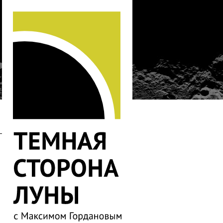
…
424
423
422
421
420
419
418
417
416
415
414
413
412
411
410
409
408
407
406
405
404
403
402
401
400
399
398
397
396
395
394
393
392
391
390
389
388
387
386
385
384
383
382
380
379
378
377