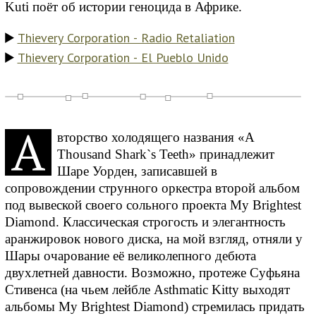
Kuti поёт об истории геноцида в Африке.
Thievery Corporation - Radio Retaliation
Thievery Corporation - El Pueblo Unido
А
вторство холодящего названия «A
Thousand Shаrk`s Teeth» принадлежит
Шаре Уорден, записавшей в
сопровождении струнного оркестра второй альбом
под вывеской своего сольного проекта My Brightest
Diamond. Классическая строгость и элегантность
аранжировок нового диска, на мой взгляд, отняли у
Шары очарование её великолепного дебюта
двухлетней давности. Возможно, протеже Суфьяна
Стивенса (на чьем лейбле Asthmatic Kitty выходят
альбомы My Brightest Diamond) стремилась придать