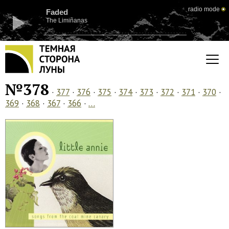
radio mode
Faded
The Limiñanas
№378
·
377
·
376
·
375
·
374
·
373
·
372
·
371
·
370
·
369
·
368
·
367
·
366
·
…