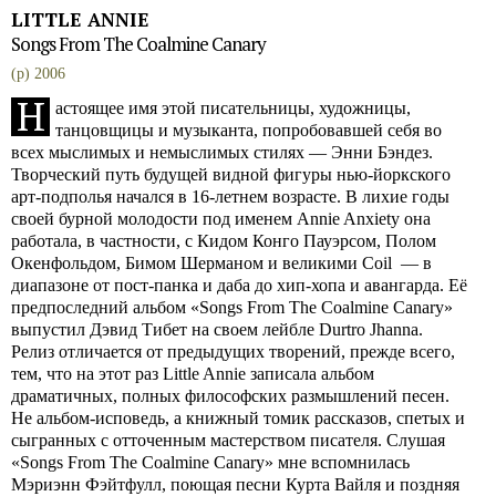
LITTLE ANNIE
Songs From The Coalmine Canary
(p) 2006
Н
астоящее имя этой писательницы, художницы,
танцовщицы и музыканта, попробовавшей себя во
всех мыслимых и немыслимых стилях — Энни Бэндез.
Творческий путь будущей видной фигуры нью-йоркского
арт-подполья начался в 16-летнем возрасте. В лихие годы
своей бурной молодости под именем Annie Anxiety она
работала, в частности, с Кидом Конго Пауэрсом, Полом
Окенфольдом, Бимом Шерманом и великими Coil — в
диапазоне от пост-панка и даба до хип-хопа и авангарда. Её
предпоследний альбом «Songs From The Coalmine Canary»
выпустил Дэвид Тибет на своем лейбле Durtro Jhanna.
Релиз отличается от предыдущих творений, прежде всего,
тем, что на этот раз Little Annie записала альбом
драматичных, полных философских размышлений песен.
Не альбом-исповедь, а книжный томик рассказов, спетых и
сыгранных с отточенным мастерством писателя. Слушая
«Songs From The Coalmine Canary» мне вспомнилась
Мэриэнн Фэйтфулл, поющая песни Курта Вайля и поздняя