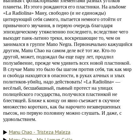
выпивая с фольклорными элементами разных уголков
планеты. Из этого рождаются его пластинки. На альбоме
«La Radiolina» Ману, свободно (и не единожды)
цитирующий себя самого, пытается немного отойти от
привычного звучания, в первую очередь благодаря
эпизодическому утяжелению последнего, вследствие чего
выходят панк-латино треки, воскрешающие то, чем он
занимался в группе Mano Negra. Первоначально кажущийся
другим, Manu Chao на самом деле всё тот же. Кто-то
другой, может, подождал бы еще пару лет, продлил
полузабвение, прежде чем удивить всех новой пластинкой.
В случае Manu это было бы шагом против себя, так как мир
и свобода находятся в опасности, в руках алчных и злых
политиков-убийц, надо действовать! «La Radiolina» —
весёлый, бесшабашный, пьяный протест на улицах
полицейского государства, получился пластинкой не
блестящей. Ближе к концу он явно съезжает в скучное
множество коротких, как бы нарочито незавершенных
пьесок, но первую половину можно слушать. И даже, с
удовольствием.
Manu Chao - Tristeza Maleza
Manu Chao - Me Llaman Calle