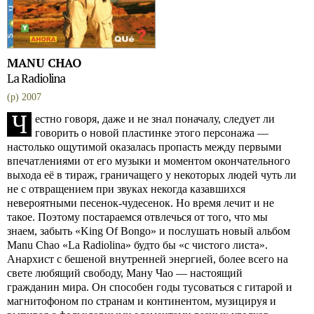
MANU CHAO
La Radiolina
(p) 2007
Ч
естно говоря, даже и не знал поначалу, следует ли
говорить о новой пластинке этого персонажа —
настолько ощутимой оказалась пропасть между первыми
впечатлениями от его музыки и моментом окончательного
выхода её в тираж, граничащего у некоторых людей чуть ли
не с отвращением при звуках некогда казавшихся
невероятными песенок-чудесенок. Но время лечит и не
такое. Поэтому постараемся отвлечься от того, что мы
знаем, забыть «King Of Bongo» и послушать новый альбом
Manu Chao «La Radiolina» будто бы «с чистого листа».
Анархист с бешеной внутренней энергией, более всего на
свете любящий свободу, Ману Чао — настоящий
гражданин мира. Он способен годы тусоваться с гитарой и
магнитофоном по странам и континентом, музицируя и