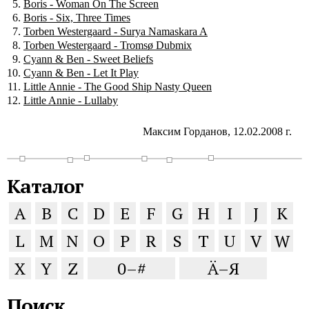
Boris - Woman On The Screen
Boris - Six, Three Times
Torben Westergaard - Surya Namaskara A
Torben Westergaard - Tromsø Dubmix
Cyann & Ben - Sweet Beliefs
Cyann & Ben - Let It Play
Little Annie - The Good Ship Nasty Queen
Little Annie - Lullaby
Максим Горданов, 12.02.2008 г.
Каталог
A
B
C
D
E
F
G
H
I
J
K
L
M
N
O
P
R
S
T
U
V
W
X
Y
Z
0–#
Ä–Я
Поиск