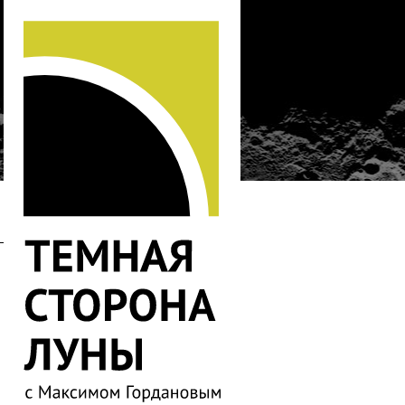
…
384
383
382
380
379
378
377
376
375
374
373
372
371
370
369
368
367
366
365
364
363
362
361
360
359
358
357
356
355
354
353
352
351
350
349
348
347
346
344
343
342
341
340
339
338
337
336