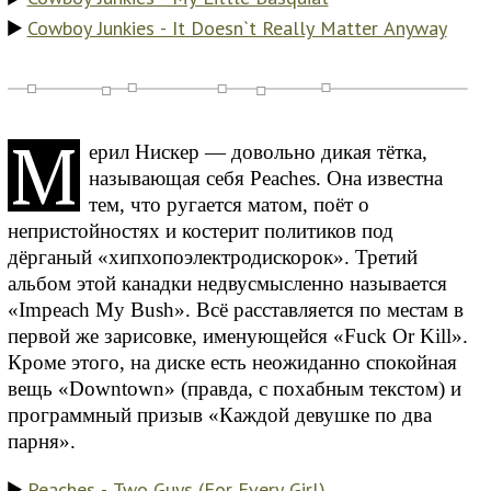
Cowboy Junkies - It Doesn`t Really Matter Anyway
М
ерил Нискер — довольно дикая тётка,
называющая себя Peaches. Она известна
тем, что ругается матом, поёт о
непристойностях и костерит политиков под
дёрганый «хипхопоэлектродискорок». Третий
альбом этой канадки недвусмысленно называется
«Impeach My Bush». Всё расставляется по местам в
первой же зарисовке, именующейся «Fuck Or Kill».
Кроме этого, на диске есть неожиданно спокойная
вещь «Downtown» (правда, с похабным текстом) и
программный призыв «Каждой девушке по два
парня».
Peaches - Two Guys (For Every Girl)