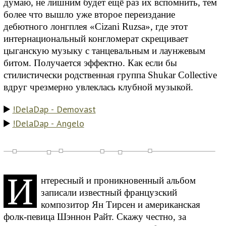
думаю, не лишним будет ещё раз их вспомнить, тем
более что вышло уже второе переиздание
дебютного лонгплея «Cizani Ruzsa», где этот
интернациональный конгломерат скрещивает
цыганскую музыку с танцевальным и лаунжевым
битом. Получается эффектно. Как если бы
стилистически родственная группа Shukar Collective
вдруг чрезмерно увлеклась клубной музыкой.
!DelaDap - Demovast
!DelaDap - Angelo
И
нтересный и проникновенный альбом
записали известный французский
композитор Ян Тирсен и американская
фолк-певица Шэннон Райт. Скажу честно, за