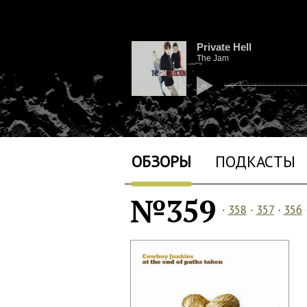
Private Hell
The Jam
ОБЗОРЫ
ПОДКАСТЫ
№359
·
358
·
357
·
356