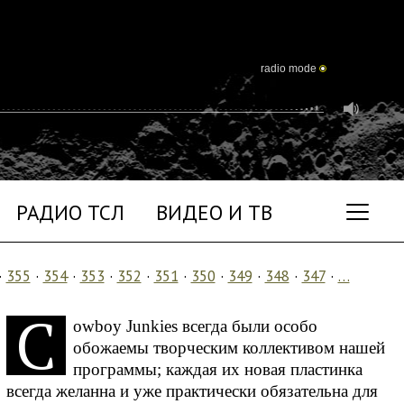
radio mode
РАДИО ТСЛ
ВИДЕО И ТВ
·
355
·
354
·
353
·
352
·
351
·
350
·
349
·
348
·
347
·
…
С
owboy Junkies всегда были особо
обожаемы творческим коллективом нашей
программы; каждая их новая пластинка
всегда желанна и уже практически обязательна для