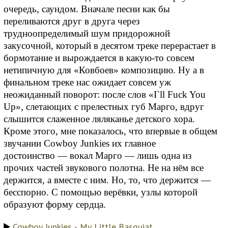
очередь, саундом. Вначале песни как бы
переливаются друг в друга через
трудноопределимый шум придорожной
закусочной, который в десятом треке перерастает в
бормотание и вырождается в какую-то совсем
нетипичную для «Ковбоев» композицию. Ну а в
финальном треке нас ожидает совсем уж
неожиданный поворот: после слов «I`ll Fuck You
Up», слетающих с прелестных губ Марго, вдруг
слышится слаженное ляляканье детского хора.
Кроме этого, мне показалось, что впервые в общем
звучании Cowboy Junkies их главное
достоинство — вокал Марго — лишь одна из
прочих частей звукового полотна. Не на нём все
держится, а вместе с ним. Но, то, что держится —
бесспорно. С помощью верёвки, узлы которой
образуют форму сердца.
Cowboy Junkies - My Little Basquiat