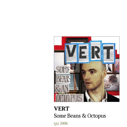
VERT
Some Beans & Octopus
(p) 2006