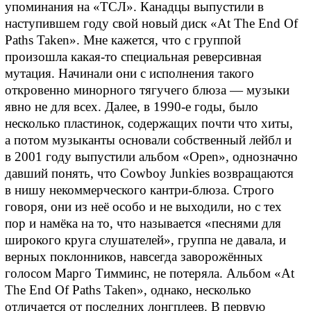
упоминания на «ТСЛ». Канадцы выпустили в
наступившем году свой новый диск «At The End Of
Paths Taken». Мне кажется, что с группой
произошла какая-то специальная реверсивная
мутация. Начинали они с исполнения такого
откровенно минорного тягучего блюза — музыки
явно не для всех. Далее, в 1990-е годы, было
несколько пластинок, содержащих почти что хиты,
а потом музыканты основали собственный лейбл и
в 2001 году выпустили альбом «Open», однозначно
давший понять, что Cowboy Junkies возвращаются
в нишу некоммерческого кантри-блюза. Строго
говоря, они из неё особо и не выходили, но с тех
пор и намёка на то, что называется «песнями для
широкого круга слушателей», группа не давала, и
верных поклонников, навсегда заворожённых
голосом Марго Тимминс, не потеряла. Альбом «At
The End Of Paths Taken», однако, несколько
отличается от последних лонгплеев. В первую