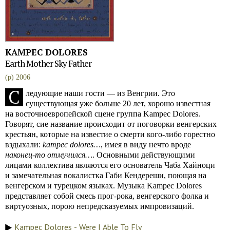
KAMPEC DOLORES
Earth Mother Sky Father
(p) 2006
С
ледующие наши гости — из Венгрии. Это
существующая уже больше 20 лет, хорошо известная
на восточноевропейской сцене группа Kampec Dolores.
Говорят, сие название происходит от поговорки венгерских
крестьян, которые на известие о смерти кого-либо горестно
вздыхали:
kampec dolores…
, имея в виду нечто вроде
наконец-то отмучился…
. Основными действующими
лицами коллектива являются его основатель Чаба Хайноци
и замечательная вокалистка Габи Кендереши, поющая на
венгерском и турецком языках. Музыка Kampec Dolores
представляет собой смесь прог-рока, венгерского фолка и
виртуозных, порою непредсказуемых импровизаций.
Kampec Dolores - Were I Able To Fly