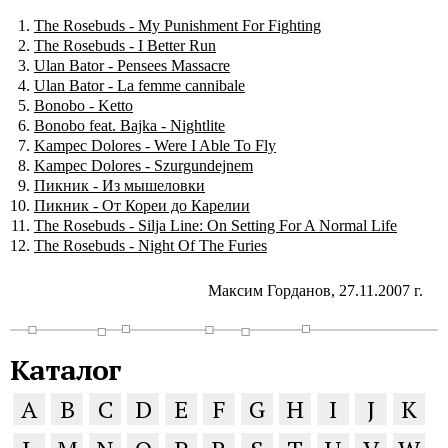
The Rosebuds - My Punishment For Fighting
The Rosebuds - I Better Run
Ulan Bator - Pensees Massacre
Ulan Bator - La femme cannibale
Bonobo - Ketto
Bonobo feat. Bajka - Nightlite
Kampec Dolores - Were I Able To Fly
Kampec Dolores - Szurgundejnem
Пикник - Из мышеловки
Пикник - От Кореи до Карелии
The Rosebuds - Silja Line: On Setting For A Normal Life
The Rosebuds - Night Of The Furies
Максим Горданов, 27.11.2007 г.
Каталог
A
B
C
D
E
F
G
H
I
J
K