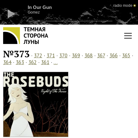
radio mode
In Our Gun
Gomez
№373
·
372
·
371
·
370
·
369
·
368
·
367
·
366
·
365
·
364
·
363
·
362
·
361
·
…