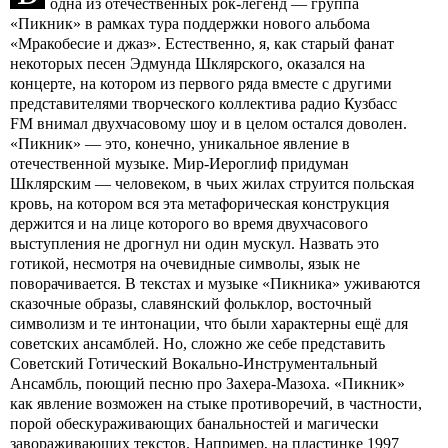
одна из отечественных рок-легенд — группа
«Пикник» в рамках тура поддержки нового альбома
«Мракобесие и джаз». Естественно, я, как старый фанат
некоторых песен Эдмунда Шклярского, оказался на
концерте, на котором из первого ряда вместе с другими
представителями творческого коллектива радио Кузбасс
FM внимал двухчасовому шоу и в целом остался доволен.
«Пикник» — это, конечно, уникальное явление в
отечественной музыке. Мир-Иероглиф придуман
Шклярским — человеком, в чьих жилах струится польская
кровь, на котором вся эта метафорическая конструкция
держится и на лице которого во время двухчасового
выступления не дрогнул ни один мускул. Назвать это
готикой, несмотря на очевидные символы, язык не
поворачивается. В текстах и музыке «Пикника» уживаются
сказочные образы, славянский фольклор, восточный
символизм и те интонации, что были характерны ещё для
советских ансамблей. Но, сложно же себе представить
Советский Готический Вокально-Инструментальный
Ансамбль, поющий песню про Захера-Мазоха. «Пикник»
как явление возможен на стыке противоречий, в частности,
порой обескураживающих банальностей и магически
завораживающих текстов. Например, на пластинке 1997