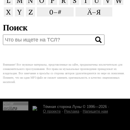
L
M
N
O
P
R
S
T
U
V
W
X
Y
Z
0–#
Ä–Я
Поиск
Внимание! Все звуковые материалы, представленные на сайте, предназначены исключительно для
ознакомительного прослушивания. Все права на музыкальные произведения принадлежат их
владельцам. Все замечания и просьбы со стороны авторов удовлетворяются по мере их появления.
Помните, что ни один MP3-файл не сможет заменить оригинальность и качество лицензионных
носителей.
Тёмная сторона Луны © 1996—2026 ·
О проекте
·
Реклама
·
Напишите нам