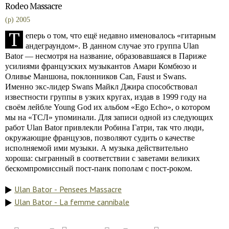
Rodeo Massacre
(p) 2005
Т
еперь о том, что ещё недавно именовалось «гитарным
андеграундом». В данном случае это группа Ulan
Bator — несмотря на название, образовавшаяся в Париже
усилиями французских музыкантов Амари Комбюзо и
Оливье Маншона, поклонников Can, Faust и Swans.
Именно экс-лидер Swans Майкл Джира способствовал
известности группы в узких кругах, издав в 1999 году на
своём лейбле Young God их альбом «Ego Echo», о котором
мы на «ТСЛ» упоминали. Для записи одной из следующих
работ Ulan Bator привлекли Робина Гатри, так что люди,
окружающие французов, позволяют судить о качестве
исполняемой ими музыки. А музыка действительно
хороша: сыгранный в соответствии с заветами великих
бескомпромиссный пост-панк пополам с пост-роком.
Ulan Bator - Pensees Massacre
Ulan Bator - La femme cannibale