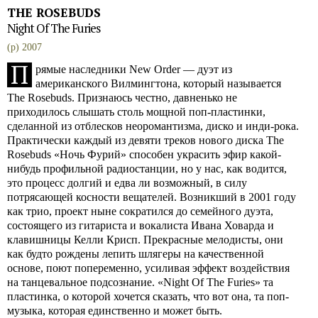
THE ROSEBUDS
Night Of The Furies
(p) 2007
П
рямые наследники New Order — дуэт из
американского Вилмингтона, который называется
The Rosebuds. Признаюсь честно, давненько не
приходилось слышать столь мощной поп-пластинки,
сделанной из отблесков неоромантизма, диско и инди-рока.
Практически каждый из девяти треков нового диска The
Rosebuds «Ночь Фурий» способен украсить эфир какой-
нибудь профильной радиостанции, но у нас, как водится,
это процесс долгий и едва ли возможный, в силу
потрясающей косности вещателей. Возникший в 2001 году
как трио, проект ныне сократился до семейного дуэта,
состоящего из гитариста и вокалиста Ивана Ховарда и
клавишницы Келли Крисп. Прекрасные мелодисты, они
как будто рождены лепить шлягеры на качественной
основе, поют попеременно, усиливая эффект воздействия
на танцевальное подсознание. «Night Of The Furies» та
пластинка, о которой хочется сказать, что вот она, та поп-
музыка, которая единственно и может быть.