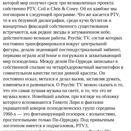
которой мир получил сразу три великолепных проекта:
собственно PTV, Coil и Chris & Cosey. Об их камбэке мы
поговорим в следующей программе. Что же касается PTV,
то в их безумной дискографии, среди кучи бутлегов и
концертных фиксаций собственного существования
встречаются, как редкие звезды в затуманенном небе,
действительно великие работы. Psychic TV, состав которых
постоянно трансформировался вокруг центральной
фигуры, делали леденящий постиндустриальный эмбиент,
первыми играли acid house и погружали в захватывающий
мир психоделика. Между делом Пи-Орридж записывал в
собственной спальне на четырёхдорожечный магнитофон в
сомнительном качестве песни дивной красоты. Он
постоянно искал, метался и делал вызов, заставляя думать,
изменяться и развиваться. О Psychic TV можно сказать и то,
что это самая лучшая музыка на свете, и то, что это не
музыка вовсе. Новейший альбом, при взгляде на обложку
которого вспоминаются Тимоти Лири и фантазии
украшателей коверов психоделических групп середины
1960-х — это фонтанирующий психорок с вольностями,
простительными только Пи-Орриджу. Под привычным
логотипом имеется и подзаголовок, PTV3,