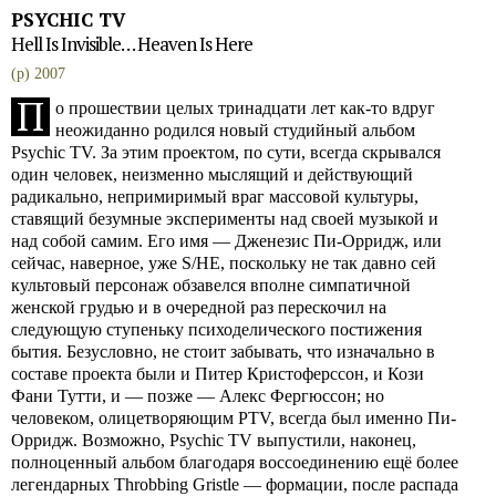
PSYCHIC TV
Hell Is Invisible… Heaven Is Here
(p) 2007
П
о прошествии целых тринадцати лет как-то вдруг
неожиданно родился новый студийный альбом
Psychic TV. За этим проектом, по сути, всегда скрывался
один человек, неизменно мыслящий и действующий
радикально, непримиримый враг массовой культуры,
ставящий безумные эксперименты над своей музыкой и
над собой самим. Его имя — Дженезис Пи-Орридж, или
сейчас, наверное, уже S/HE, поскольку не так давно сей
культовый персонаж обзавелся вполне симпатичной
женской грудью и в очередной раз перескочил на
следующую ступеньку психоделического постижения
бытия. Безусловно, не стоит забывать, что изначально в
составе проекта были и Питер Кристоферссон, и Кози
Фани Тутти, и — позже — Алекс Фергюссон; но
человеком, олицетворяющим PTV, всегда был именно Пи-
Орридж. Возможно, Psychic TV выпустили, наконец,
полноценный альбом благодаря воссоединению ещё более
легендарных Throbbing Gristle — формации, после распада