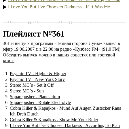
I Love You But I`ve Choosen Darkness - If It Was Me
Плейлист №361
361-й выпуск программы «Темная сторона Луны» вышел в
эфир 19.06.2007 г. в 22:00 на радио «Кузбасс FM» (91.0 FM).
Обсудить выпуск можно в наших соцсетях или
гостевой
книге
.
Psychic TV - Higher & Higher
Psychic TV - New York Story
Stereo MC`s - Set It Off
Stereo MC`s - Sun
Squarepusher - Planetarium
Squarepusher - Rotate Electrolyte
Cobra Killer & Kapajkos - Mund Auf Augen Zustecker Raus
Ich Dreh Durch
Cobra Killer & Kapajkos - Show Me Your Ruler
I Love You But I`ve Choosen Darkness - Acсording To Plan