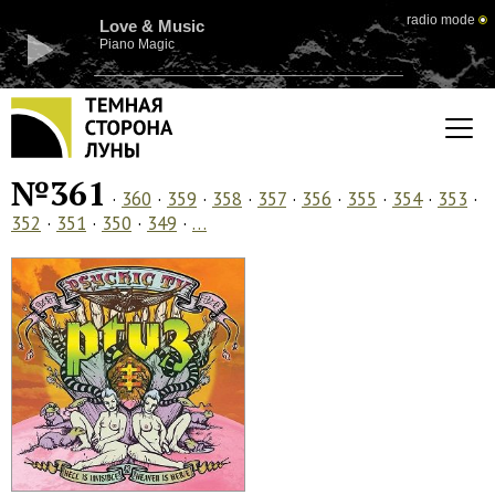
radio mode
Love & Music
Piano Magic
№361
·
360
·
359
·
358
·
357
·
356
·
355
·
354
·
353
·
352
·
351
·
350
·
349
·
…