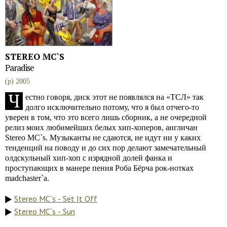
STEREO MC`S
Paradise
(p) 2005
Ч
естно говоря, диск этот не появлялся на «ТСЛ» так
долго исключительно потому, что я был отчего-то
уверен в том, что это всего лишь сборник, а не очередной
релиз моих любимейших белых хип-хоперов, англичан
Stereo MC`s. Музыканты не сдаются, не идут ни у каких
тенденций на поводу и до сих пор делают замечательный
олдскульный хип-хоп с изрядной долей фанка и
проступающих в манере пения Роба Бёрча рок-нотках
madchaster`a.
Stereo MC`s - Set It Off
Stereo MC`s - Sun