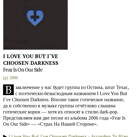
I LOVE YOU BUT I`VE
CHOOSEN DARKNESS
Fear Is On Our Side
(p) 2006
В
заключение у нас будет группа из Остина, штат Техас,
с поэтически-безысходным названием I Love You But
I`ve Choosen Darkness. Вполне такое готическое название,
да и собственно в музыке группы отчётливо слышны
готические корни — хотя их относят к стилю dark-pop.
Представляем вам две песни из альбома 2006 года «Fear Is
On Our Side» — «Страх На Нашей Стороне».
I Love You But I`ve Choosen Darkness - Acсording To Plan