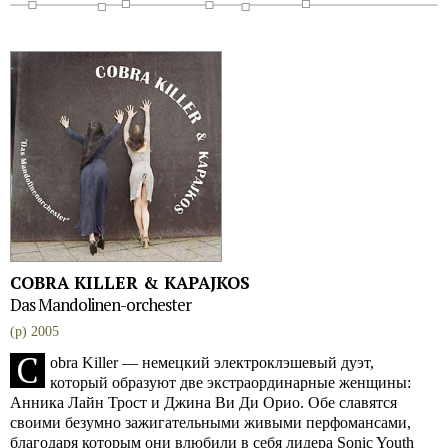
COBRA KILLER & KAPAJKOS
Das Mandolinen-orchester
(p) 2005
C
obra Killer — немецкий электроклэшевый дуэт,
который образуют две экстраординарные женщины:
Анника Лайн Трост и Джина Ви Ди Орио. Обе славятся
своими безумно зажигательными живыми перфомансами,
благодаря которым они влюбили в себя лидера Sonic Youth