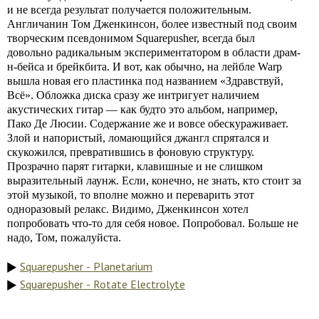
и не всегда результат получается положительным.
Англичанин Том Дженкинсон, более известный под своим
творческим псевдонимом Squarepusher, всегда был
довольно радикальным экспериментатором в области драм-
н-бейса и брейкбита. И вот, как обычно, на лейбле Warp
вышла новая его пластинка под названием «Здравствуй,
Всё». Обложка диска сразу же интригует наличием
акустических гитар — как будто это альбом, например,
Пако Де Люсии. Содержание же и вовсе обескураживает.
Злой и напористый, ломающийся джангл спрятался и
скукожился, превратившись в фоновую структуру.
Прозрачно парят гитарки, клавишные и не слишком
выразительный лаунж. Если, конечно, не знать, кто стоит за
этой музыкой, то вполне можно и переварить этот
одноразовый релакс. Видимо, Дженкинсон хотел
попробовать что-то для себя новое. Попробовал. Больше не
надо, Том, пожалуйста.
Squarepusher - Planetarium
Squarepusher - Rotate Electrolyte