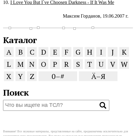
I Love You But I`ve Choosen Darkness - If It Was Me
Максим Горданов, 19.06.2007 г.
Каталог
A
B
C
D
E
F
G
H
I
J
K
L
M
N
O
P
R
S
T
U
V
W
X
Y
Z
0–#
Ä–Я
Поиск
Внимание! Все звуковые материалы, представленные на сайте, предназначены исключительно для
ознакомительного прослушивания. Все права на музыкальные произведения принадлежат их