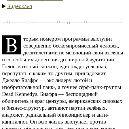
Видеоклип
В
торым номером программы выступит
совершенно бескомпромиссный человек,
десятилетиями не меняющий свои взгляды
и способы их донесения до широкой аудитории.
Голос, который сложно, единожды услышав,
перепутать с каким-то другим, принадлежит
Джелло Биафре — экс лидеру лютой и
изобретательной панк-, а точнее сёрф-панк-группы
Dead Kennedys. Биафра — беспощадный
обличитель и враг цензуры, американских силовых
и бизнес-структур, активист партии зелёных,
анархист, радикальный оппозиционер и анти-
капиталист. Он всю жизнь выступает против
системы, обвиняя её в том, что она и есть корень