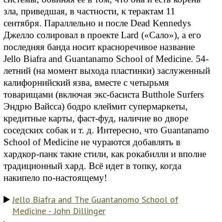
зла, приведшая, в частности, к терактам 11
сентября. Параллельно и после Dead Kennedys
Джелло солировал в проекте Lard («Сало»), а его
последняя банда носит красноречивое название
Jello Biafra and Guantanamo School of Medicine. 54-
летний (на момент выхода пластинки) заслуженный
калифорнийский язва, вместе с четырьмя
товарищами (включая экс-басиста Butthole Surfers
Эндрю Вайсса) бодро клеймит супермаркеты,
кредитные карты, фаст-фуд, наличие во дворе
соседских собак и т. д. Интересно, что Guantanamo
School of Medicine не чураются добавлять в
хардкор-панк такие стили, как рокабилли и вполне
традиционный хард. Всё идет в топку, когда
накипело по-настоящему!
Jello Biafra and The Guantanomo School of
Medicine - John Dillinger