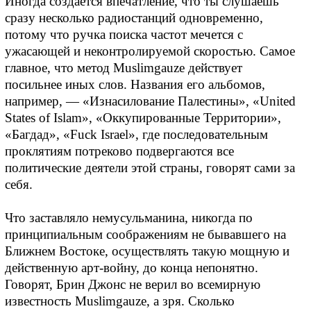
Иногда создается впечатление, что ты слушаешь
сразу несколько радиостанций одновременно,
потому что ручка поиска частот мечется с
ужасающей и неконтролируемой скоростью. Самое
главное, что метод Muslimgauze действует
посильнее иных слов. Названия его альбомов,
например, — «Изнасилование Палестины», «United
States of Islam», «Оккупированные Территории»,
«Багдад», «Fuck Israel», где последовательным
проклятиям потреково подвергаются все
политические деятели этой страны, говорят сами за
себя.
Что заставляло немусульманина, никогда по
принципиальным соображениям не бывавшего на
Ближнем Востоке, осуществлять такую мощную и
действенную арт-войну, до конца непонятно.
Говорят, Брин Джонс не верил во всемирную
известность Muslimgauze, а зря. Сколько