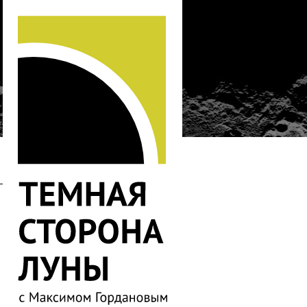
…
623
622
621
620
619
618
617
616
615
614
613
612
611
610
609
608
607
606
605
604
603
602
601
600
599
598
597
596
595
594
593
592
591
590
589
588
587
586
585
584
583
582
581
580
579
578
577