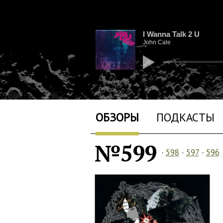
I Wanna Talk 2 U
John Cale
ОБЗОРЫ
ПОДКАСТЫ
№599
·
598
·
597
·
596