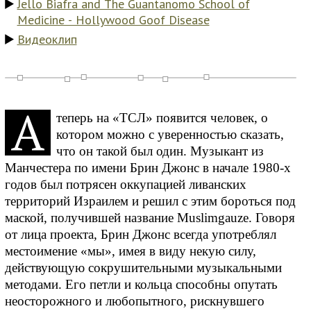
Jello Biafra and The Guantanomo School of
Medicine - Hollywood Goof Disease
Видеоклип
А
теперь на «ТСЛ» появится человек, о
котором можно с уверенностью сказать,
что он такой был один. Музыкант из
Манчестера по имени Брин Джонс в начале 1980-х
годов был потрясен оккупацией ливанских
территорий Израилем и решил с этим бороться под
маской, получившей название Muslimgauze. Говоря
от лица проекта, Брин Джонс всегда употреблял
местоимение «мы», имея в виду некую силу,
действующую сокрушительными музыкальными
методами. Его петли и кольца способны опутать
неосторожного и любопытного, рискнувшего