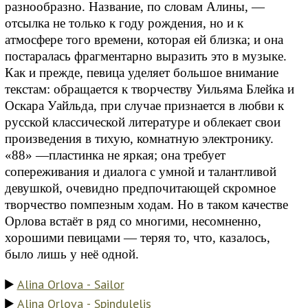
разнообразно. Название, по словам Алины, —
отсылка не только к году рождения, но и к
атмосфере того времени, которая ей близка; и она
постаралась фрагментарно выразить это в музыке.
Как и прежде, певица уделяет большое внимание
текстам: обращается к творчеству Уильяма Блейка и
Оскара Уайльда, при случае признается в любви к
русской классической литературе и облекает свои
произведения в тихую, комнатную электронику.
«88» —пластинка не яркая; она требует
сопереживания и диалога с умной и талантливой
девушкой, очевидно предпочитающей скромное
творчество помпезным ходам. Но в таком качестве
Орлова встаёт в ряд со многими, несомненно,
хорошими певицами — теряя то, что, казалось,
было лишь у неё одной.
Alina Orlova - Sailor
Alina Orlova - Spindulelis