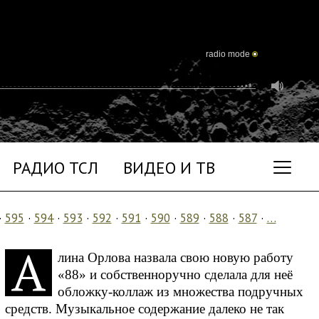
radio mode
РАДИО ТСЛ
ВИДЕО И ТВ
·
595
·
594
·
593
·
592
·
591
·
590
·
589
·
588
·
587
·
…
А
лина Орлова назвала свою новую работу
«88» и собственноручно сделала для неё
обложку-коллаж из множества подручных
средств. Музыкальное содержание далеко не так