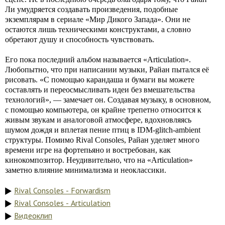
Ли умудряется создавать произведения, подобные
экземплярам в сериале «Мир Дикого Запада». Они не
остаются лишь техническими конструктами, а словно
обретают душу и способность чувствовать.
Его пока последний альбом называется «Articulation».
Любопытно, что при написании музыки, Райан пытался её
рисовать. «С помощью карандаша и бумаги вы можете
составлять и переосмысливать идеи без вмешательства
технологий», — замечает он. Создавая музыку, в основном,
с помощью компьютера, он крайне трепетно относится к
живым звукам и аналоговой атмосфере, вдохновляясь
шумом дождя и вплетая пение птиц в IDM-glitch-ambient
структуры. Помимо Rival Consoles, Райан уделяет много
времени игре на фортепьяно и востребован, как
кинокомпозитор. Неудивительно, что на «Articulation»
заметно влияние минимализма и неоклассики.
Rival Consoles - Forwardism
Rival Consoles - Articulation
Видеоклип