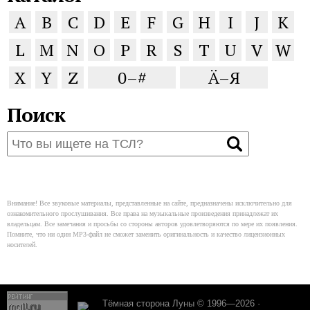
A
B
C
D
E
F
G
H
I
J
K
L
M
N
O
P
R
S
T
U
V
W
X
Y
Z
0–#
Ä–Я
Поиск
Внимание! Все звуковые материалы, представленные на сайте, предназначены исключительно для
ознакомительного прослушивания. Все права на музыкальные произведения принадлежат их
владельцам. Все замечания и просьбы со стороны авторов удовлетворяются по мере их появления.
Помните, что ни один MP3-файл не сможет заменить оригинальность и качество лицензионных
носителей.
Тёмная сторона Луны © 1996—2026 ·