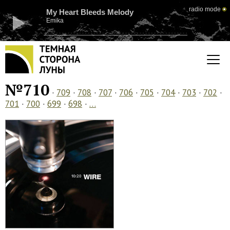
radio mode
My Heart Bleeds Melody
Emika
№710
·
709
·
708
·
707
·
706
·
705
·
704
·
703
·
702
·
701
·
700
·
699
·
698
·
…