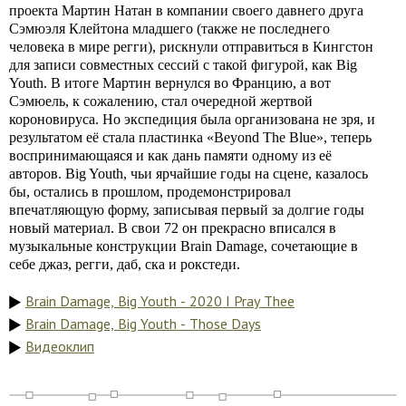
проекта Мартин Натан в компании своего давнего друга
Сэмюэля Клейтона младшего (также не последнего
человека в мире регги), рискнули отправиться в Кингстон
для записи совместных сессий с такой фигурой, как Big
Youth. В итоге Мартин вернулся во Францию, а вот
Сэмюель, к сожалению, стал очередной жертвой
короновируса. Но экспедиция была организована не зря, и
результатом её стала пластинка «Beyond The Blue», теперь
воспринимающаяся и как дань памяти одному из её
авторов. Big Youth, чьи ярчайшие годы на сцене, казалось
бы, остались в прошлом, продемонстрировал
впечатляющую форму, записывая первый за долгие годы
новый материал. В свои 72 он прекрасно вписался в
музыкальные конструкции Brain Damage, сочетающие в
себе джаз, регги, даб, ска и рокстеди.
Brain Damage, Big Youth - 2020 I Pray Thee
Brain Damage, Big Youth - Those Days
Видеоклип