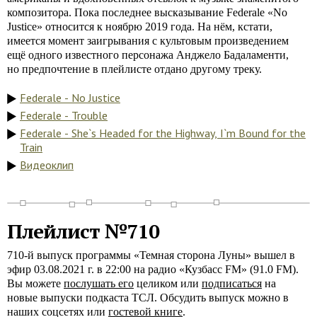
композитора. Пока последнее высказывание Federale «No
Justice» относится к ноябрю 2019 года. На нём, кстати,
имеется момент заигрывания с культовым произведением
ещё одного известного персонажа Анджело Бадаламенти,
но предпочтение в плейлисте отдано другому треку.
Federale - No Justice
Federale - Trouble
Federale - She`s Headed for the Highway, I`m Bound for the
Train
Видеоклип
Плейлист №710
710-й выпуск программы «Темная сторона Луны» вышел в
эфир 03.08.2021 г. в 22:00 на радио «Кузбасс FM» (91.0 FM).
Вы можете
послушать его
целиком или
подписаться
на
новые выпуски подкаста ТСЛ. Обсудить выпуск можно в
наших соцсетях или
гостевой книге
.