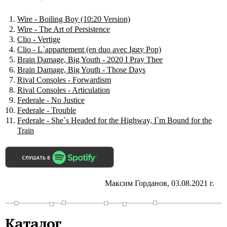
Wire - Boiling Boy (10:20 Version)
Wire - The Art of Persistence
Clio - Vertige
Clio - L`appartement (en duo avec Iggy Pop)
Brain Damage, Big Youth - 2020 I Pray Thee
Brain Damage, Big Youth - Those Days
Rival Consoles - Forwardism
Rival Consoles - Articulation
Federale - No Justice
Federale - Trouble
Federale - She`s Headed for the Highway, I`m Bound for the
Train
Максим Горданов, 03.08.2021 г.
Каталог