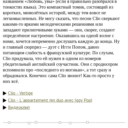
названием «Любовь, увы» (если я правильно разобрался в
тонкостях языка). Это компактный томик, состоящий из
коротких, мимолётных историй, между тем вовсе не
легкомысленных. Не могу сказать, что песни Clio сверкают
какими-то яркими мелодическими решениями или
западают прилипчивыми хуками — они, скорее, создают
определённое настроение. Оказавшись на одной волне с
ними, хочется непременно дослушать каждую до конца. Ну
и главный сюрприз — дуэт с Игги Попом, давно
питающим слабость к французской культуре. По слухам,
Clio придумала, что ей нужен в одном из номеров
убедительный английский соучастник. Они с продюсером
вспомнили про «последнего из могикан», а тот сразу и
обрадовался. Конечно: сама Clio звонит! Как-то просто у
них всё.
Clio - Vertige
Clio - L`appartement (en duo avec Iggy Pop)
Видеоклип