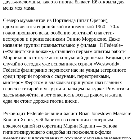
друзья-меломаны, как это иногда бывает. Её открыла для
меня моя мама.
Семеро музыкантов из Портленда (штат Орегон),
вдохновляются европейской киномузыкой 1960—70-х
годов прошлого века, особенно эстетикой спагетти-
вестернов и произведениями Эннио Морриконе. Даже
название группы позаимствовано у фильма «Il Federale»
(«Фашистский вожак»), ставшего первым опытом работы
Морриконе в статусе автора звуковой дорожки. Видимо, не
случайно сегодня уже вспомнился сериал «Westworld».
Federale филигранно переносят нас на улицы затерянного
среди прерий городка с салунами, перестрелками,
мистером Фёрстом и знакомым прищуром глаз главных
героев с сигарой в углу рта и пальцем на курке. Романтика
здесь мимолётна, а вот опасность всегда рядом, и жизнь
едва ли стоит дороже глотка виски.
Руководит Federale бывший басист Brian Jonestown Massacre
Коллин Хенья, чей баритон в сочетании с оперным
вокалом одной из соратниц Марии Карлин — основа
гипнотизирующего снадобья из психоделик-фолка,
американы и вдохновенных отсылок к музыке знаменитого